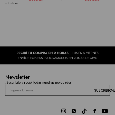
+ 6 colores
Newsletter
¡Suscribite y recibí todas nuestras novedades!
SUSCRIBIRM


