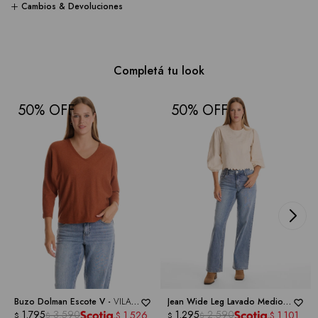
Cambios & Devoluciones
Completá tu look
50
50
Buzo Dolman Escote V -
VILA
Jean Wide Leg Lavado Medio -
MILANO
1.795
3.590
ROYALTY COLLECTION
1.295
2.590
1.526
1.101
$
$
$
$
$
$