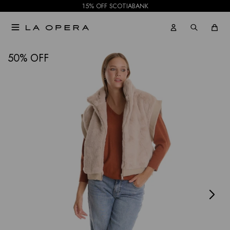
15% OFF SCOTIABANK

NOTIFICARME
50