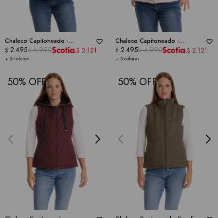
Chaleco Capitoneado -
Chaleco Capitoneado -
WEATHERPROOF
2.495
4.990
WEATHERPROOF
2.495
4.990
2.121
2.121
$
$
$
$
$
$
+ 3 colores
+ 3 colores
50
50