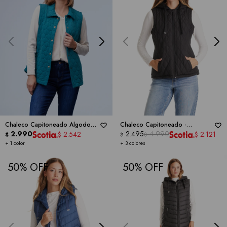
Chaleco Capitoneado Algodon -
Chaleco Capitoneado -
RUBY RD
2.990
WEATHERPROOF
2.495
4.990
2.542
2.121
$
$
$
$
$
+ 1 color
+ 3 colores
50
50