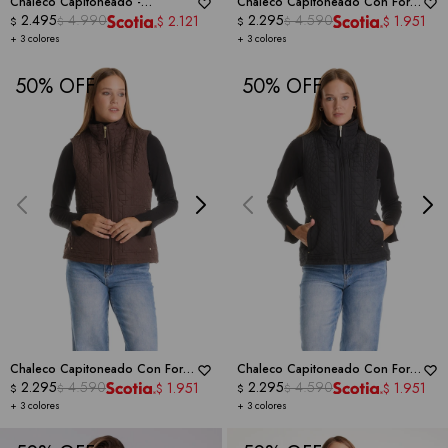
Chaleco Capitoneado -
Chaleco Capitoneado Con Forro
WEATHERPROOF
2.495
4.990
En Símil Piel -
2.295
4.590
WEATHERPROOF
2.121
1.951
$
$
$
$
$
$
+ 3 colores
+ 3 colores
50
50
Chaleco Capitoneado Con Forro
Chaleco Capitoneado Con Forro
En Símil Piel -
2.295
4.590
WEATHERPROOF
En Símil Piel -
2.295
4.590
WEATHERPROOF
1.951
1.951
$
$
$
$
$
$
+ 3 colores
+ 3 colores