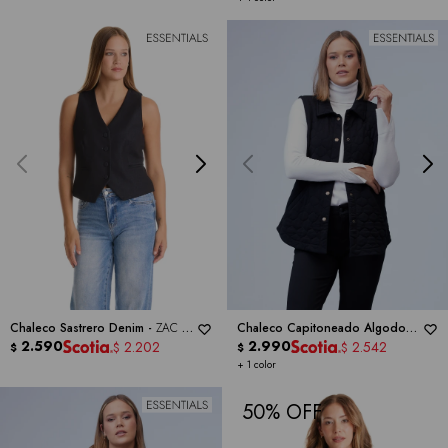
Chaleco Sastrero Denim -
ZAC &
Chaleco Capitoneado Algodon -
RACHEL
2.590
RUBY RD
2.990
2.202
2.542
$
$
$
$
+ 1 color
50