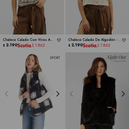
Chaleco Calado Con Vivos A
Chaleco Calado De Algodón -
Contraste -
2.190
LIV LOS ANGELES
LIV LOS ANGELES
2.190
1.862
1.862
$
$
$
$