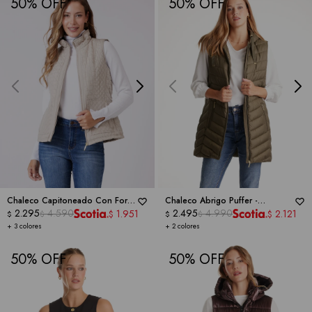
50
50
Chaleco Capitoneado Con Forro
Chaleco Abrigo Puffer -
En Símil Piel -
2.295
4.590
WEATHERPROOF
WEATHERPROOF
2.495
4.990
1.951
2.121
$
$
$
$
$
$
+ 3 colores
+ 2 colores
50
50