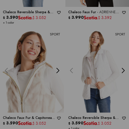
Chaleco Reversible Sherpa &
Chaleco Faux Fur -
ADRIENNE
Capitoneado -
3.590
WEEKEND
LANDAU
3.990
3.052
3.392
$
$
$
$
ROUTINE
+ 1 color
Chaleco Faux Fur & Capitoneado
Chaleco Reversible Sherpa &
-
WEEKEND ROUTINE
3.590
Capitoneado -
3.590
WEEKEND
3.052
3.052
$
$
$
$
ROUTINE
+ 1 color