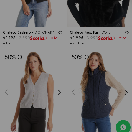
Chaleco Sastrero -
DICTIONARY
Chaleco Faux Fur -
DO
1.195
2.390
EVERYTHING IN LOVE
1.995
3.990
1.016
1.696
$
$
$
$
$
$
+ 1 color
+ 2 colores
50
50