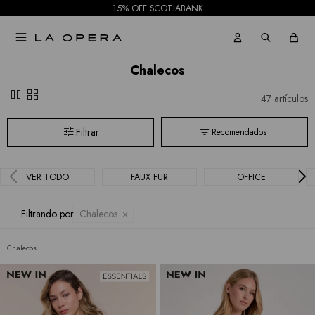
15% OFF SCOTIABANK

Chalecos
pause
grid_view
47 artículos
Recomendados
VER TODO
FAUX FUR
OFFICE
Filtrando por:
Chalecos
Chalecos