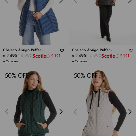
Chaleco Abrigo Puffer -
Chaleco Abrigo Puffer -
WEATHERPROOF
2.495
4.990
WEATHERPROOF
2.495
4.990
2.121
2.121
$
$
$
$
$
$
+ 2 colores
+ 2 colores
50
50