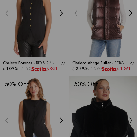
Chaleco Botones -
RIO & RIAN
Chaleco Abrigo Puffer -
BCBG
1.095
2.190
GENERATION
2.295
4.590
931
1.951
$
$
$
$
$
$
50
50