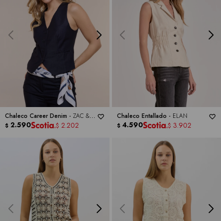
Chaleco Career Denim -
ZAC &
Chaleco Entallado -
ELAN
RACHEL
2.590
4.590
2.202
3.902
$
$
$
$