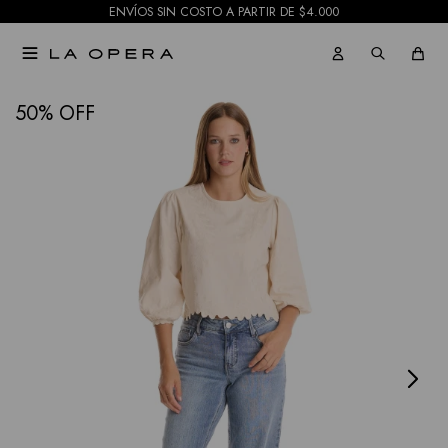
ENVÍOS SIN COSTO A PARTIR DE $4.000

NOTIFICARME
50