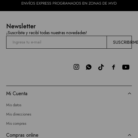
Newsletter
¡Suscribite y recibí todas nuestras novedades!
SUSCRIBIRM



Mi Cuenta
Mis datos
Mis direcciones
Mis compras
Compras online