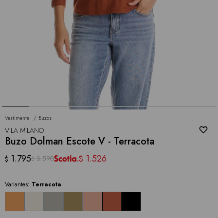
Vestimenta
Buzos
VILA MILANO
Buzo Dolman Escote V - Terracota
1.795
1.526
$
3.590
$
$
Variantes:
Terracota