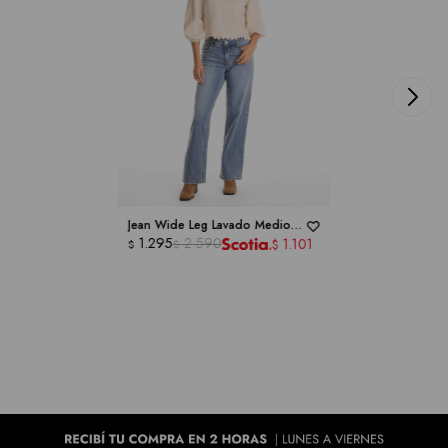
Jean Wide Leg Lavado Medio -
ROYALTY COLLECTION
1.295
2.590
1.101
$
$
$