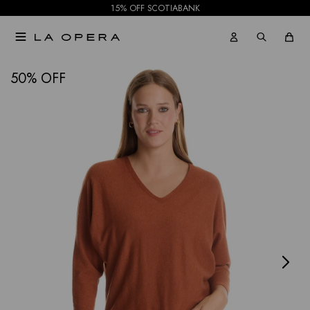
15% OFF SCOTIABANK

NOTIFICARME
50