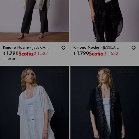
Kimono Noche -
JESSICA
Kimono Noche -
JESSICA
MCCLINTOCK
1.790
MCCLINTOCK
1.790
1.522
1.522
$
$
$
$
+ 1 color