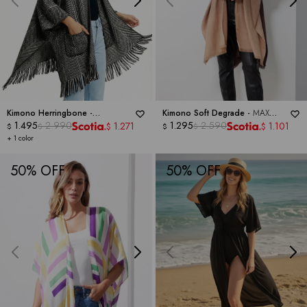
Kimono Herringbone -
Kimono Soft Degrade -
MAX
BARRINGTON
1.495
2.990
STUDIO
1.295
2.590
1.271
1.101
$
$
$
$
$
$
+ 1 color
50
50