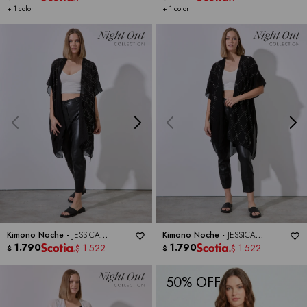
+ 1 color
+ 1 color
Kimono Noche -
JESSICA
Kimono Noche -
JESSICA
MCCLINTOCK
1.790
MCCLINTOCK
1.790
1.522
1.522
$
$
$
$
50