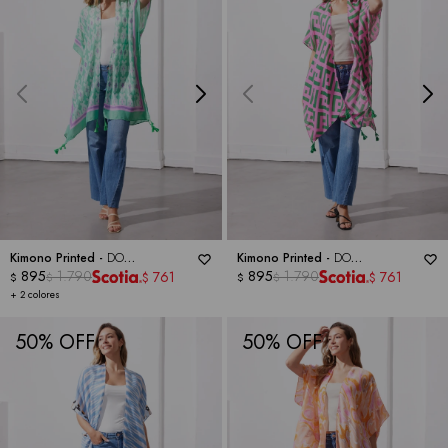
Kimono Printed -
DO
Kimono Printed -
DO
EVERYTHING IN LOVE
895
1.790
EVERYTHING IN LOVE
895
1.790
761
761
$
$
$
$
$
$
+ 2 colores
50
50