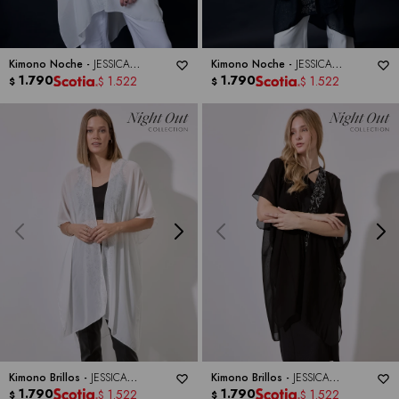
Kimono Noche -
JESSICA
Kimono Noche -
JESSICA
MCCLINTOCK
1.790
MCCLINTOCK
1.790
1.522
1.522
$
$
$
$
Kimono Brillos -
JESSICA
Kimono Brillos -
JESSICA
MCCLINTOCK
1.790
MCCLINTOCK
1.790
1.522
1.522
$
$
$
$