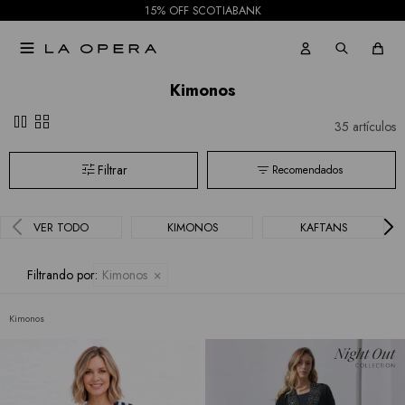
15% OFF SCOTIABANK

Kimonos
pause
grid_view
35 artículos
Recomendados
VER TODO
KIMONOS
KAFTANS
Filtrando por:
Kimonos
Kimonos