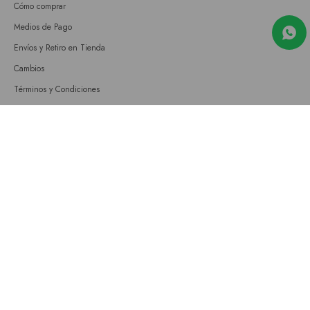
Cómo comprar
Medios de Pago
Envíos y Retiro en Tienda
Cambios
Términos y Condiciones
GIFT CARD
Empresa
Sobre nosotros
Nuestras tiendas
Únete a nuestro equipo
Contacto