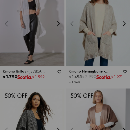
Kimono Brillos -
JESSICA
Kimono Herringbone -
MCCLINTOCK
1.790
BARRINGTON
1.495
2.990
1.522
1.271
$
$
$
$
$
+ 1 color
50
50