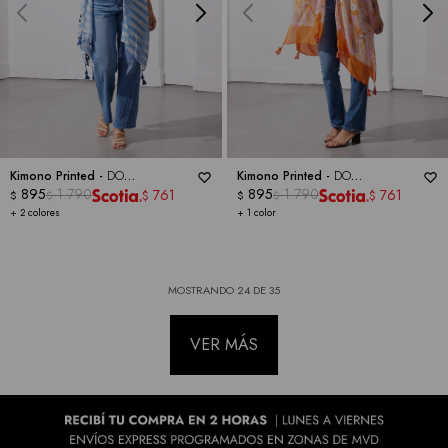
Kimono Printed -
DO
Kimono Printed -
DO
EVERYTHING IN LOVE
895
1.790
EVERYTHING IN LOVE
895
1.790
761
761
$
$
$
$
$
$
+ 2 colores
+ 1 color
MOSTRANDO
24
DE
35
VER MÁS