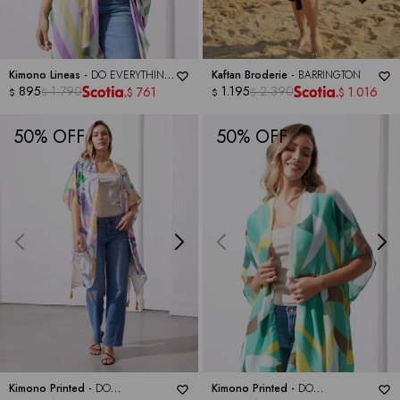
Kimono Lineas -
DO EVERYTHING
Kaftan Broderie -
BARRINGTON
IN LOVE
895
1.790
1.195
2.390
761
1.016
$
$
$
$
$
$
50
50
Kimono Printed -
DO
Kimono Printed -
DO