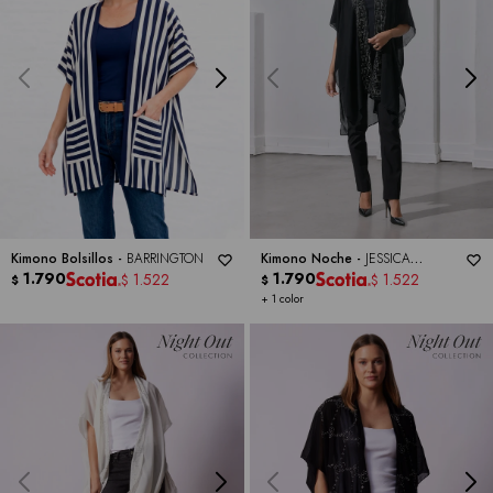
Kimono Bolsillos -
BARRINGTON
Kimono Noche -
JESSICA
1.790
MCCLINTOCK
1.790
1.522
1.522
$
$
$
$
+ 1 color