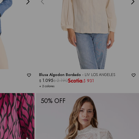
Blusa Algodon Bordado -
LIV LOS ANGELES
1.095
2.190
931
$
$
$
+ 2 colores
50