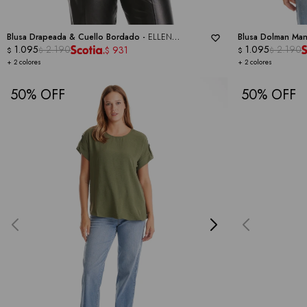
Blusa Drapeada & Cuello Bordado -
ELLEN
Blusa Dolman Man
SCHWART
1.095
2.190
1.095
2.190
931
$
$
$
$
$
+ 2 colores
+ 2 colores
50
50