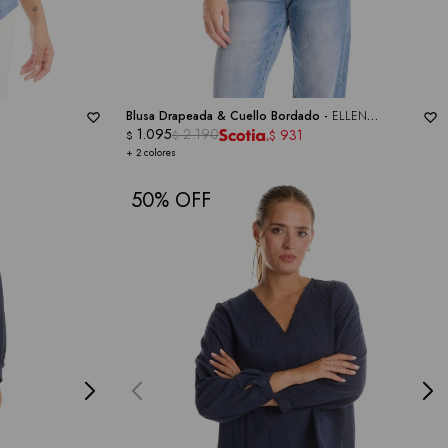
Blusa Drapeada & Cuello Bordado -
ELLEN
SCHWART
1.095
2.190
931
$
$
$
+ 2 colores
50