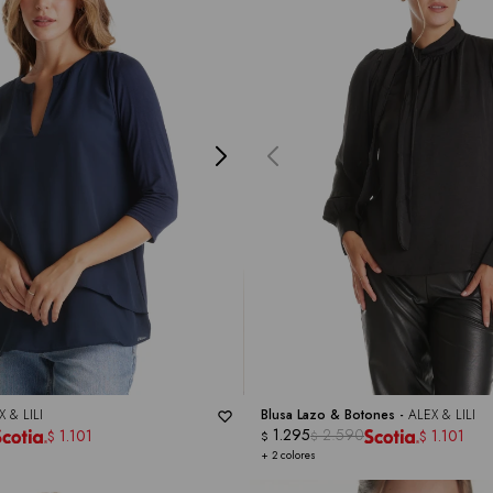
X & LILI
Blusa Lazo & Botones -
ALEX & LILI
1.295
2.590
1.101
1.101
$
$
$
$
+ 2 colores