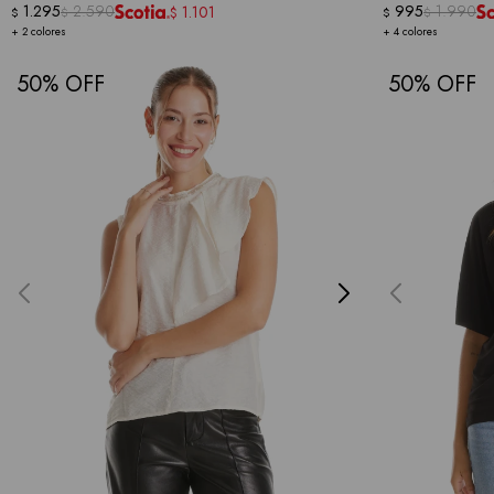
1.295
2.590
995
1.990
1.101
$
$
$
$
$
+ 2 colores
+ 4 colores
50
50