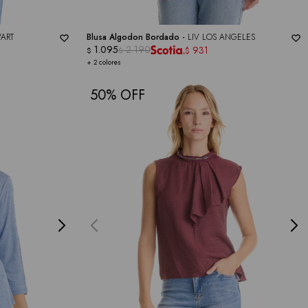
ART
Blusa Algodon Bordado -
LIV LOS ANGELES
1.095
2.190
931
$
$
$
+ 2 colores
50