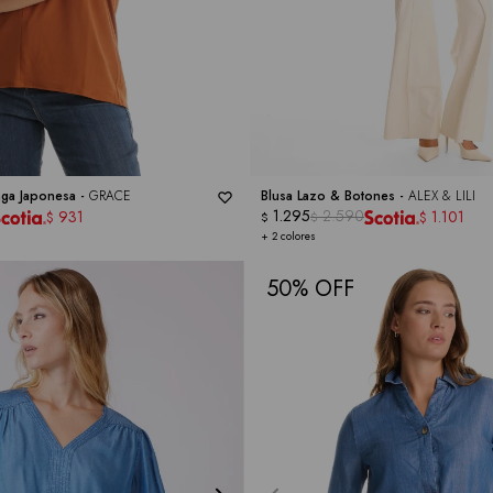
ga Japonesa -
GRACE
Blusa Lazo & Botones -
ALEX & LILI
1.295
2.590
931
1.101
$
$
$
$
+ 2 colores
50