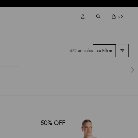
0
$
472 artículos
T
50