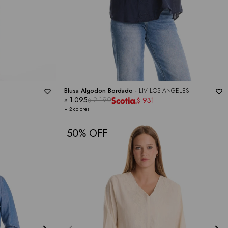
Blusa Algodon Bordado -
LIV LOS ANGELES
1.095
2.190
931
$
$
$
+ 2 colores
50