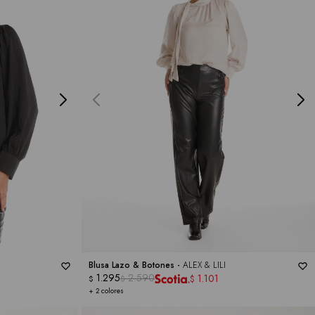
Blusa Lazo & Botones -
ALEX & LILI
1.295
2.590
1.101
$
$
$
+ 2 colores