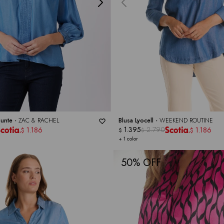
punte -
ZAC & RACHEL
Blusa Lyocell -
WEEKEND ROUTINE
1.395
2.790
1.186
1.186
$
$
$
$
+ 1 color
50