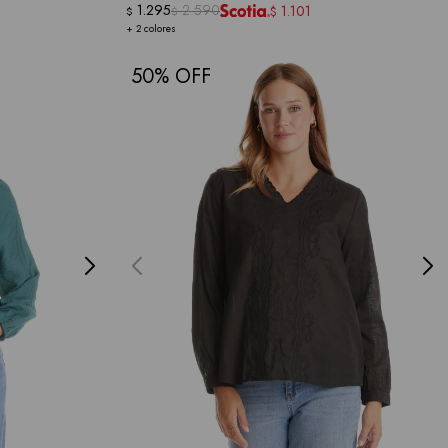
1.295
2.590
1.101
$
$
$
+ 2 colores
50