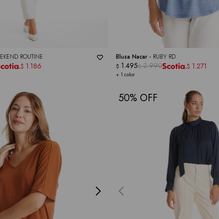
EKEND ROUTINE
Blusa Nacar -
RUBY RD
1.495
2.990
1.186
1.271
$
$
$
$
+ 1 color
50