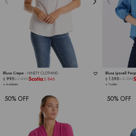
Blusa Crepe -
NINETY CLOTHING
Blusa Lyocell Pes
995
1.990
1.395
2.790
846
$
$
$
$
$
+ 4 colores
+ 1 color
50
50