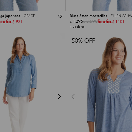
ga Japonesa -
GRACE
Blusa Saten Mostacillas -
ELLEN SCHW
1.295
2.590
931
1.101
$
$
$
$
+ 2 colores
50