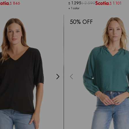
1.295
2.590
846
1.101
$
$
$
$
+ 1 color
50