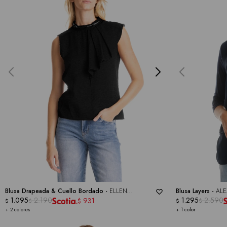
Blusa Drapeada & Cuello Bordado -
ELLEN
Blusa Layers -
ALE
SCHWART
1.095
2.190
1.295
2.590
931
$
$
$
$
$
+ 2 colores
+ 1 color