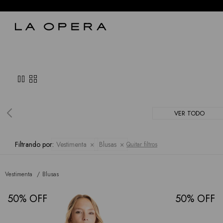
pause
grid_view
VER TODO
Filtrando por:
Vestimenta
Blusas
Quitar filtros
Vestimenta
Blusas
50
50