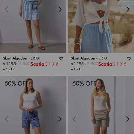
Skort Algodon -
ERIKA
Skort Algodon -
ERIKA
1.195
2.390
1.195
2.390
1.016
1.016
$
$
$
$
$
$
+ 1 color
+ 1 color
50
50