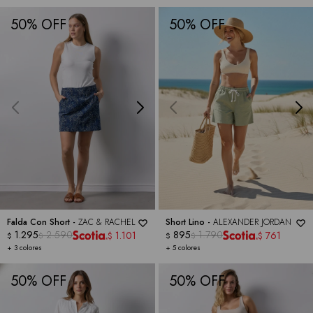
50
50
Falda Con Short -
ZAC & RACHEL
Short Lino -
ALEXANDER JORDAN
1.295
2.590
895
1.790
1.101
761
$
$
$
$
$
$
+ 3 colores
+ 5 colores
50
50