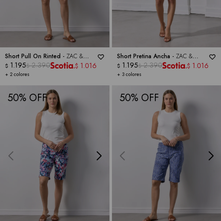
Short Pull On Rinted -
ZAC &
Short Pretina Ancha -
ZAC &
RACHEL
1.195
2.390
RACHEL
1.195
2.390
1.016
1.016
$
$
$
$
$
$
+ 2 colores
+ 3 colores
50
50