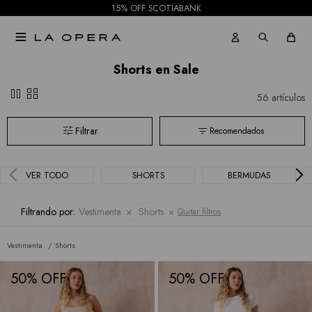
15% OFF SCOTIABANK

Shorts en Sale
pause
grid_view
56 artículos
Recomendados
VER TODO
SHORTS
BERMUDAS
Filtrando por:
Vestimenta
Shorts
Quitar filtros
Vestimenta
Shorts
50
50