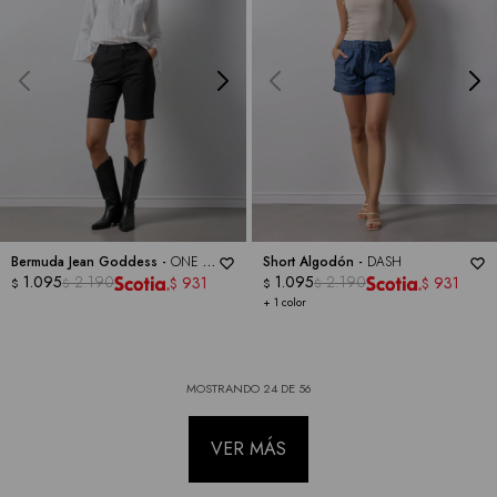
Bermuda Jean Goddess -
ONE 5
Short Algodón -
DASH
ONE
1.095
2.190
1.095
2.190
931
931
$
$
$
$
$
$
+ 1 color
MOSTRANDO
24
DE
56
VER MÁS