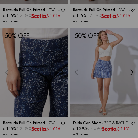
Bermuda Pull On Printed -
ZAC &
Bermuda Pull On Printed -
ZAC &
RACHEL
1.195
2.390
RACHEL
1.195
2.390
1.016
1.016
$
$
$
$
$
$
+ 4 colores
+ 4 colores
50
50
Bermuda Pull On Printed -
ZAC &
Falda Con Short -
ZAC & RACHEL
RACHEL
1.195
2.390
1.295
2.590
1.016
1.101
$
$
$
$
$
$
+ 4 colores
+ 3 colores