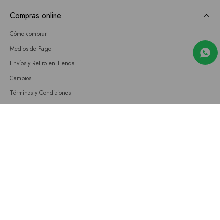
Compras online
Cómo comprar
Medios de Pago
Envíos y Retiro en Tienda
Cambios
Términos y Condiciones
GIFT CARD
Empresa
Sobre nosotros
Nuestras tiendas
Únete a nuestro equipo
Contacto