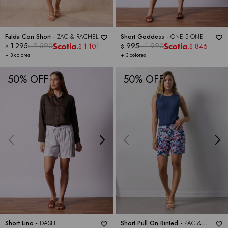
Falda Con Short -
ZAC & RACHEL
Short Goddess -
ONE 5 ONE
1.295
2.590
995
1.990
1.101
846
$
$
$
$
$
$
+ 3 colores
+ 3 colores
50
50
Short Lino -
DASH
Short Pull On Rinted -
ZAC &