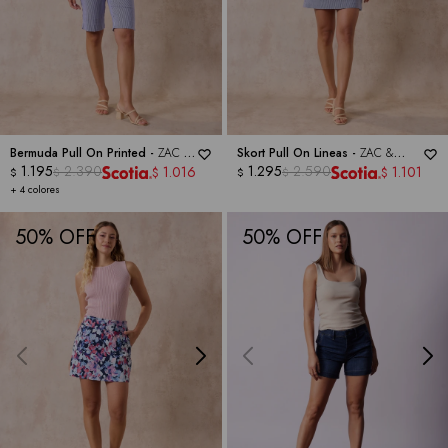
Bermuda Pull On Printed -
ZAC &
Skort Pull On Lineas -
ZAC &
RACHEL
1.195
2.390
RACHEL
1.295
2.590
1.016
1.101
$
$
$
$
$
$
+ 4 colores
50
50