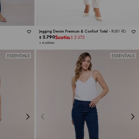
Jegging Denim Premium & Confort Total -
RUBY RD
2.790
2.372
$
$
+ 4 colores