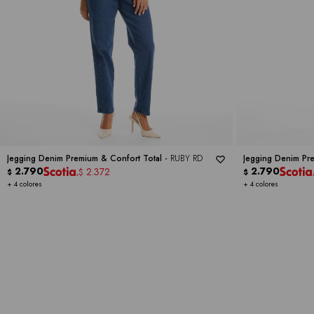
Jegging Denim Premium & Confort Total -
RUBY RD
Jegging Denim Pr
2.790
2.790
2.372
$
$
$
+ 4 colores
+ 4 colores