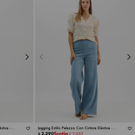
stica -
Jegging Estilo Palazzo Con Cintura Elástica -
DICTIONARY
2.390
2.032
$
$