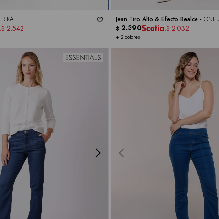
ERIKA
Jean Tiro Alto & Efecto Realce -
ONE 
2.390
2.542
2.032
$
$
$
+ 2 colores