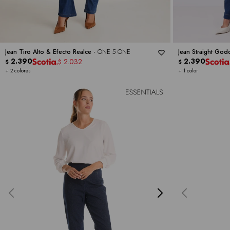
Jean Tiro Alto & Efecto Realce -
ONE 5 ONE
Jean Straight God
2.390
2.390
2.032
$
$
$
+ 2 colores
+ 1 color