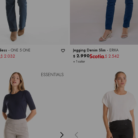
dess -
ONE 5 ONE
Jegging Denim Slim -
ERIKA
2.990
2.032
2.542
$
$
$
+ 1 color