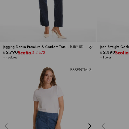
Jegging Denim Premium & Confort Total -
RUBY RD
Jean Straight God
2.790
2.390
2.372
$
$
$
+ 4 colores
+ 1 color