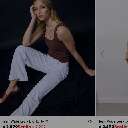
Jean Wide Leg -
DICTIONARY
Jean Wide Leg -
D
2.590
2.590
2.202
$
$
$