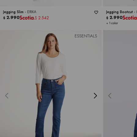
Jegging Slim -
ERIKA
Jegging Bootcut -
2.990
2.990
2.542
$
$
$
+ 1 color