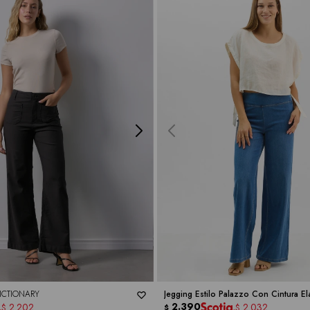
ICTIONARY
Jegging Estilo Palazzo Con Cintura Elá
DICTIONARY
2.390
2.202
2.032
$
$
$