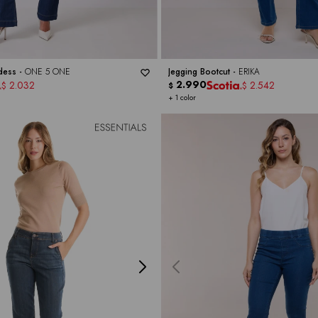
dess -
ONE 5 ONE
Jegging Bootcut -
ERIKA
2.990
2.032
2.542
$
$
$
+ 1 color