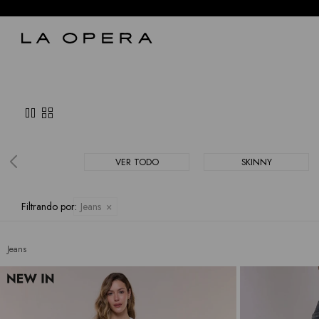
pause
grid_view
VER TODO
SKINNY
Filtrando por:
Jeans
Jeans