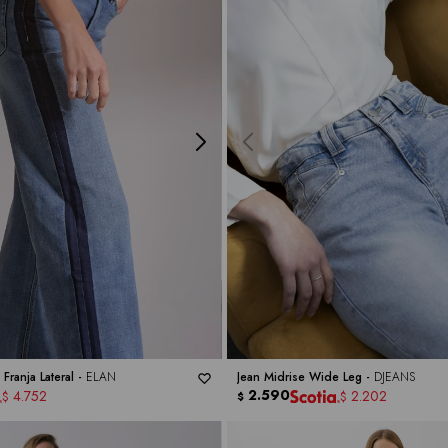
Franja Lateral -
ELAN
Jean Midrise Wide Leg -
DJEANS
2.590
4.752
2.202
$
$
$