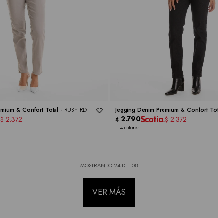
emium & Confort Total -
RUBY RD
Jegging Denim Premium & Confort Tot
2.790
2.372
2.372
$
$
$
+ 4 colores
MOSTRANDO
24
DE
108
VER MÁS