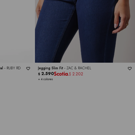
al -
RUBY RD
Jegging Slim Fit -
ZAC & RACHEL
2.590
2.202
$
$
+ 4 colores