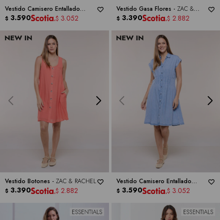
Vestido Camisero Entallado
Vestido Gasa Flores -
ZAC &
Denim -
3.590
ZAC & RACHEL
RACHEL
3.390
3.052
2.882
$
$
$
$
Vestido Botones -
ZAC & RACHEL
Vestido Camisero Entallado
3.390
Denim -
3.590
ZAC & RACHEL
2.882
3.052
$
$
$
$