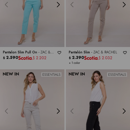
Pantalon Slim Pull On -
ZAC &
Pantalón Slim -
ZAC & RACHEL
RACHEL
2.590
2.390
2.202
2.032
$
$
$
$
+ 1 color