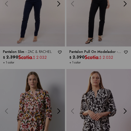
Pantalon Slim -
ZAC & RACHEL
Pantalon Pull On Modelador -
2.390
ZAC & RACHEL
2.390
2.032
2.032
$
$
$
$
+ 1 color
+ 1 color