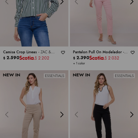
Camisa Crop Lineas -
ZAC &
Pantalon Pull On Modelador -
RACHEL
2.590
ZAC & RACHEL
2.390
2.202
2.032
$
$
$
$
+ 1 color