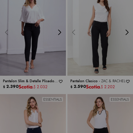
Pantalon Slim & Detalle Plisado -
Pantalon Clasico -
ZAC & RACHEL
ZAC & RACHEL
2.390
2.590
2.032
2.202
$
$
$
$