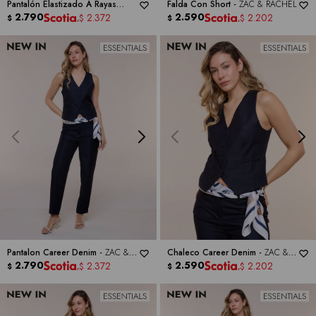
Pantalón Elastizado A Rayas
Falda Con Short -
ZAC & RACHEL
Verticales -
2.790
ZAC & RACHEL
2.590
2.372
2.202
$
$
$
$
Pantalon Career Denim -
ZAC &
Chaleco Career Denim -
ZAC &
RACHEL
2.790
RACHEL
2.590
2.372
2.202
$
$
$
$