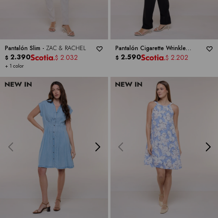
Pantalón Slim -
ZAC & RACHEL
Pantalón Cigarette Wrinkle
2.390
Resistant -
2.590
ZAC & RACHEL
2.032
2.202
$
$
$
$
+ 1 color