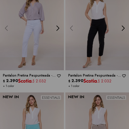
Pantalon Pretina Pespunteada -
Pantalon Pretina Pespunteada -
ZAC & RACHEL
2.390
ZAC & RACHEL
2.390
2.032
2.032
$
$
$
$
+ 1 color
+ 1 color