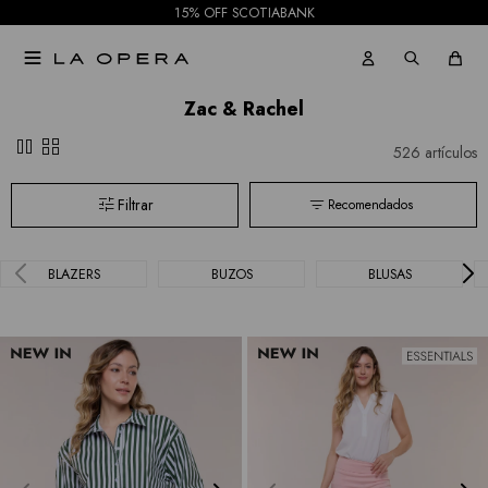
15% OFF SCOTIABANK

Zac & Rachel
pause
grid_view
526 artículos
Recomendados
BLAZERS
BUZOS
BLUSAS