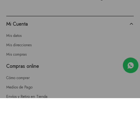
Mi Cuenta
Mis datos
Mis direcciones
Mis compras
Compras online
Cómo comprar
Medios de Pago
Envíos y Retiro en Tienda
Cambios
Términos y Condiciones
GIFT CARD
Empresa