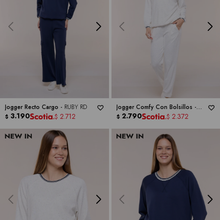
Jogger Recto Cargo -
RUBY RD
Jogger Comfy Con Bolsillos -
3.190
RUBY RD
2.790
2.712
2.372
$
$
$
$