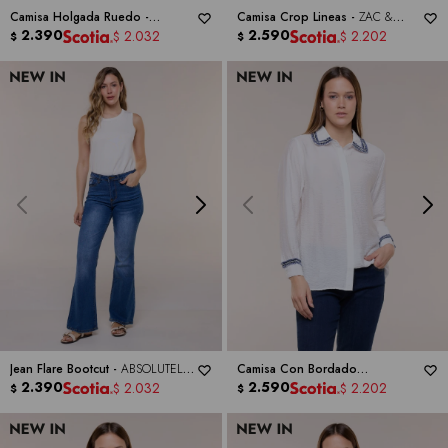
Camisa Holgada Ruedo -
Camisa Crop Lineas -
ZAC &
MAGASCHONI
2.390
RACHEL
2.590
2.032
2.202
$
$
$
$
Jean Flare Bootcut -
ABSOLUTELY
Camisa Con Bordado
FAMOUS
2.390
Desflecado -
2.590
HESTER & ORCHARD
2.032
2.202
$
$
$
$