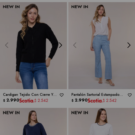
Cardigan Tejido Con Cierre Y
Pantalón Sartorial Estampado
Textura Labrada -
2.990
RIO & RIAN
Tiro Alto -
2.990
ELIE TAHARI
2.542
2.542
$
$
$
$