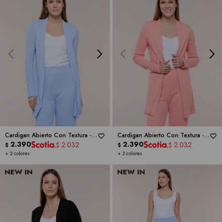
Cardigan Abierto Con Textura -
Cardigan Abierto Con Textura -
CYRUS
2.390
CYRUS
2.390
2.032
2.032
$
$
$
$
+ 2 colores
+ 2 colores