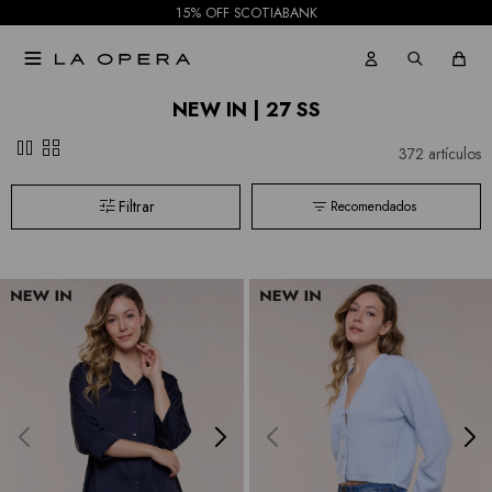
15% OFF SCOTIABANK

NEW IN | 27 SS
pause
grid_view
372 artículos
Recomendados