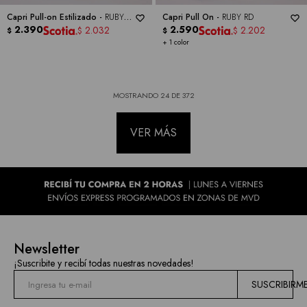
Capri Pull-on Estilizado -
RUBY
Capri Pull On -
RUBY RD
RD
2.390
2.590
2.032
2.202
$
$
$
$
+ 1 color
MOSTRANDO
24
DE
372
VER MÁS
Newsletter
¡Suscribite y recibí todas nuestras novedades!
SUSCRIBIRM