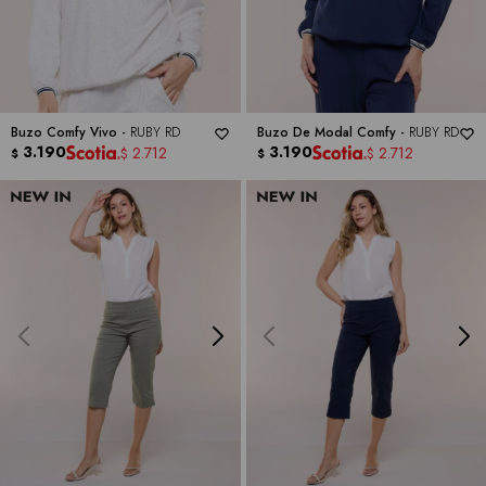
Buzo Comfy Vivo -
RUBY RD
Buzo De Modal Comfy -
RUBY RD
3.190
3.190
2.712
2.712
$
$
$
$