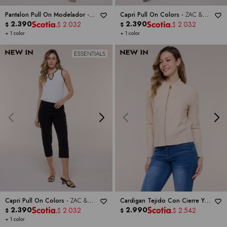
Pantalon Pull On Modelador -
Capri Pull On Colors -
ZAC &
ZAC & RACHEL
2.390
RACHEL
2.390
2.032
2.032
$
$
$
$
+ 1 color
+ 1 color
Capri Pull On Colors -
ZAC &
Cardigan Tejido Con Cierre Y
RACHEL
2.390
Textura Labrada -
2.990
RIO & RIAN
2.032
2.542
$
$
$
$
+ 1 color