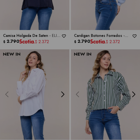
Camisa Holgada De Saten -
ELIE
Cardigan Botones Forrados -
TAHARI
2.790
PHILOSOPHY
2.790
2.372
2.372
$
$
$
$