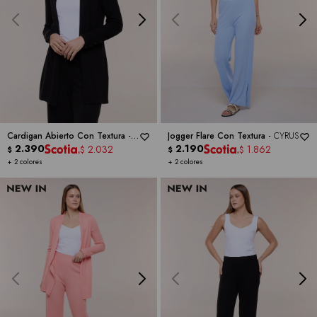
Cardigan Abierto Con Textura -
Jogger Flare Con Textura -
CYRUS
CYRUS
2.390
2.190
2.032
1.862
$
$
$
$
+ 2 colores
+ 2 colores