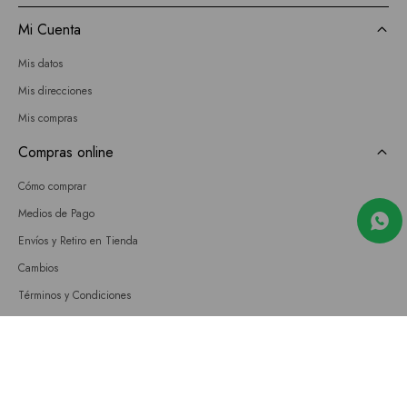
Mi Cuenta
Mis datos
Mis direcciones
Mis compras
Compras online
Cómo comprar
Medios de Pago
Envíos y Retiro en Tienda
Cambios
Términos y Condiciones
GIFT CARD
Empresa
Sobre nosotros