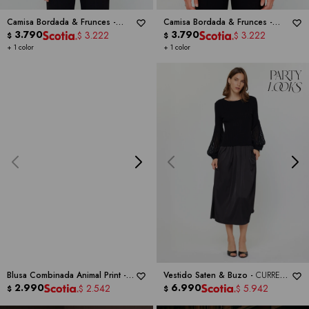
Camisa Bordada & Frunces -
Camisa Bordada & Frunces -
CURRENT AIR
3.790
CURRENT AIR
3.790
3.222
3.222
$
$
$
$
+ 1 color
+ 1 color
Blusa Combinada Animal Print -
Vestido Saten & Buzo -
CURRENT
CURRENT AIR
2.990
AIR
6.990
2.542
5.942
$
$
$
$