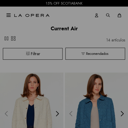
15% OFF SCOTIABANK

Current Air
pause
grid_view
14 artículos
Recomendados