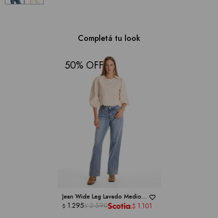
Completá tu look
50
Jean Wide Leg Lavado Medio -
ROYALTY COLLECTION
1.295
2.590
1.101
$
$
$