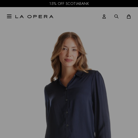
15% OFF SCOTIABANK

NOTIFICARME