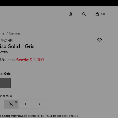
0
$
nta
Camisas
 RACHEL
sa Solid - Gris
2797800
95
1.101
$
2.590
$
es:
Gris
onar talle
M
L
XL
BADOR VIRTUAL
CONOCÉ TU TALLE
GUIA DE TALLES