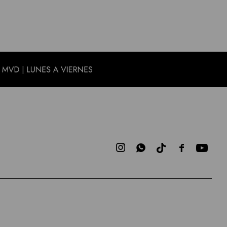


