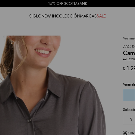
15% OFF SCOTIABANK
SIGLO
NEW IN
COLECCIÓN
MARCAS
SALE
Vestime
NOTIFICARME
ZAC &
Cami
233
1.2
$
Variant
Selecci
S
PRO