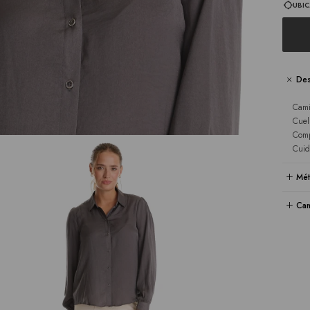
UBIC
Des
Cami
Cuel
Comp
Cuid
Mét
Cam