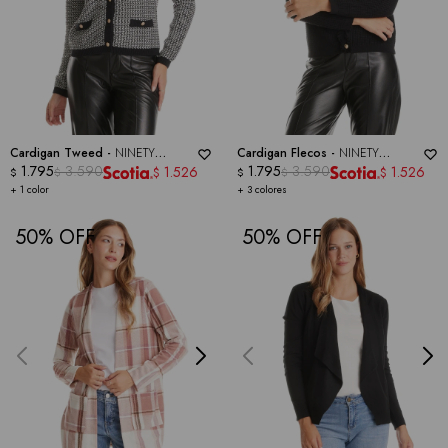
Cardigan Tweed -
NINETY
Cardigan Flecos -
NINETY
CLOTHING
1.795
3.590
CLOTHING
1.795
3.590
1.526
1.526
$
$
$
$
$
$
+ 1 color
+ 3 colores
50
50