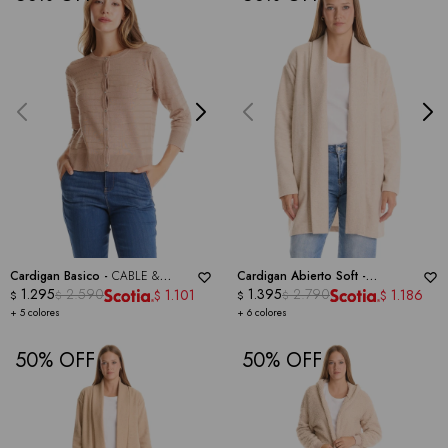
Cardigan Basico -
CABLE &
Cardigan Abierto Soft -
GAUGE
1.295
2.590
DICTIONARY
1.395
2.790
1.101
1.186
$
$
$
$
$
$
+ 5 colores
+ 6 colores
50
50