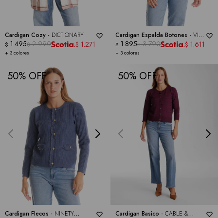
Cardigan Cozy -
DICTIONARY
Cardigan Espalda Botones -
VILA
1.495
2.990
MILANO
1.895
3.790
1.271
1.611
$
$
$
$
$
$
+ 3 colores
+ 3 colores
50
50
Cardigan Flecos -
NINETY
Cardigan Basico -
CABLE &