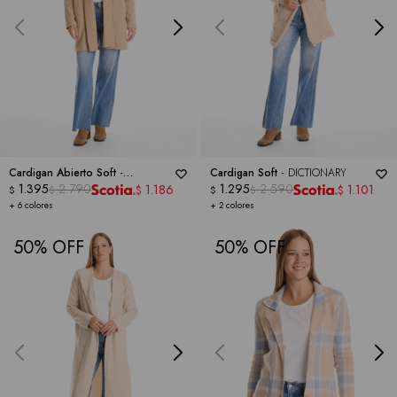
Cardigan Abierto Soft -
Cardigan Soft -
DICTIONARY
DICTIONARY
1.395
2.790
1.295
2.590
1.186
1.101
$
$
$
$
$
$
+ 6 colores
+ 2 colores
50
50