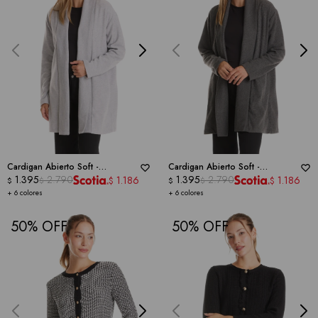
Cardigan Abierto Soft -
Cardigan Abierto Soft -
DICTIONARY
1.395
2.790
DICTIONARY
1.395
2.790
1.186
1.186
$
$
$
$
$
$
+ 6 colores
+ 6 colores
50
50