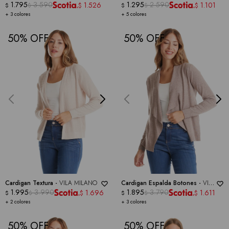
CLOTHING
1.795
3.590
GAUGE
1.295
2.590
1.526
1.101
$
$
$
$
$
$
+ 3 colores
+ 5 colores
50
50
Cardigan Textura -
VILA MILANO
Cardigan Espalda Botones -
VILA
1.995
3.990
MILANO
1.895
3.790
1.696
1.611
$
$
$
$
$
$
+ 2 colores
+ 3 colores
50
50