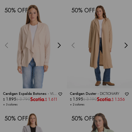
50
50
Cardigan Espalda Botones -
VILA
Cardigan Duster -
DICTIONARY
MILANO
1.895
3.790
1.595
3.190
1.611
1.356
$
$
$
$
$
$
+ 3 colores
+ 2 colores
50
50