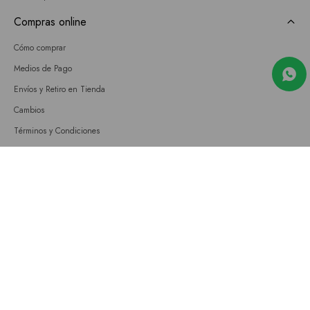
Compras online
Cómo comprar
Medios de Pago
Envíos y Retiro en Tienda
Cambios
Términos y Condiciones
GIFT CARD
Empresa
Sobre nosotros
Nuestras tiendas
Únete a nuestro equipo
Contacto