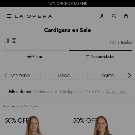
15% OFF SCOTIABANK

Cardigans en Sale
pause
grid_view
107 artículos
Recomendados
VER TODO
LARGO
CORTO
Filtrando por:
Vestimenta
Cardigans
Talle 03
Quitar filtros
Vestimenta
Cardigans
50
50