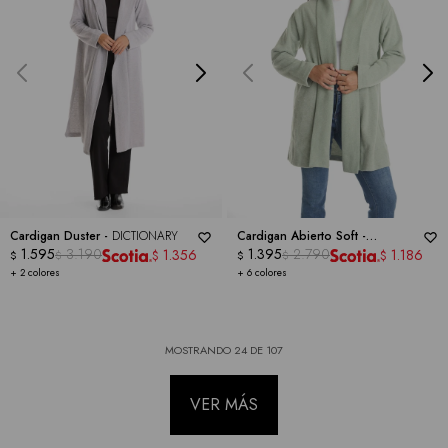
Cardigan Duster -
DICTIONARY
Cardigan Abierto Soft -
1.595
3.190
DICTIONARY
1.395
2.790
1.356
1.186
$
$
$
$
$
$
+ 2 colores
+ 6 colores
MOSTRANDO
24
DE
107
VER MÁS