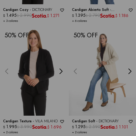
Cardigan Cozy -
DICTIONARY
Cardigan Abierto Soft -
1.495
2.990
DICTIONARY
1.395
2.790
1.271
1.186
$
$
$
$
$
$
+ 3 colores
+ 6 colores
50
50
Cardigan Textura -
VILA MILANO
Cardigan Soft -
DICTIONARY
1.995
3.990
1.295
2.590
1.696
1.101
$
$
$
$
$
$
+ 2 colores
+ 2 colores