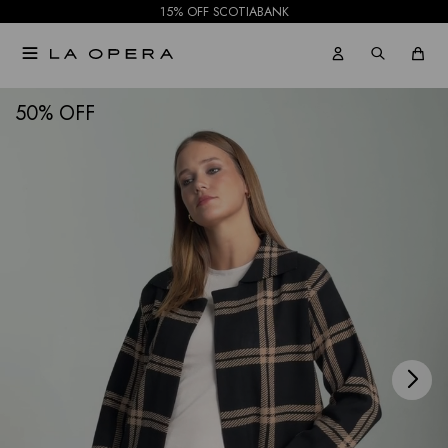
15% OFF SCOTIABANK

NOTIFICARME
50