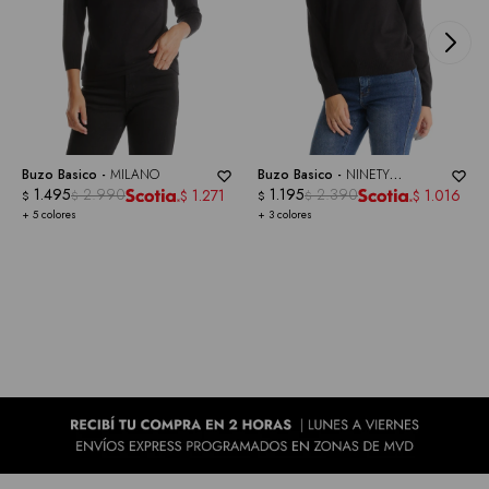
Buzo Basico -
MILANO
Buzo Basico -
NINETY
1.495
2.990
CLOTHING
1.195
2.390
1.271
1.016
$
$
$
$
$
$
+ 5 colores
+ 3 colores