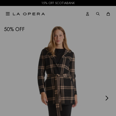
15% OFF SCOTIABANK

NOTIFICARME
50