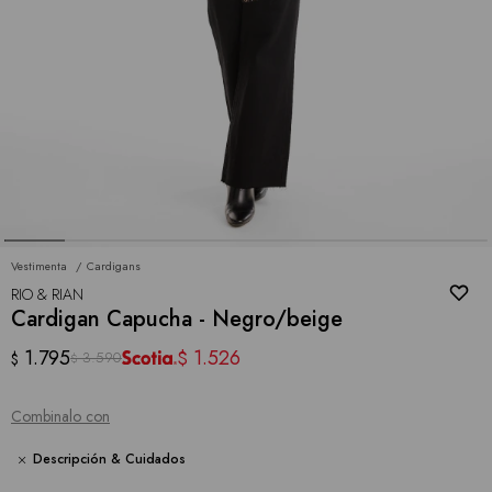
Vestimenta
Cardigans
RIO & RIAN
Cardigan Capucha - Negro/beige
1.795
1.526
$
3.590
$
$
Combinalo con
Descripción & Cuidados