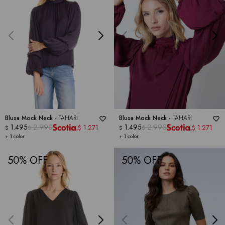
Blusa Mock Neck -
TAHARI
Blusa Mock Neck -
TAHARI
1.495
2.990
1.495
2.990
1.271
1.271
$
$
$
$
$
$
+ 1 color
+ 1 color
50
50