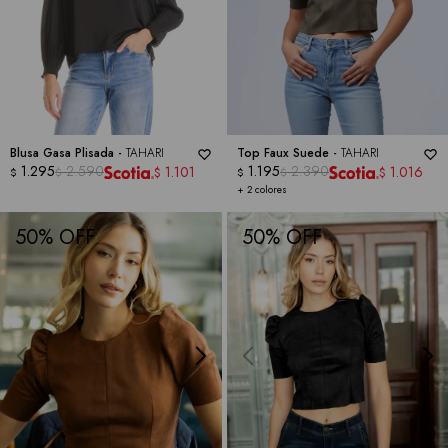
Blusa Gasa Plisada -
TAHARI
Top Faux Suede -
TAHARI
1.295
2.590
1.195
2.390
1.101
1.016
$
$
$
$
$
$
+ 2 colores
50
50