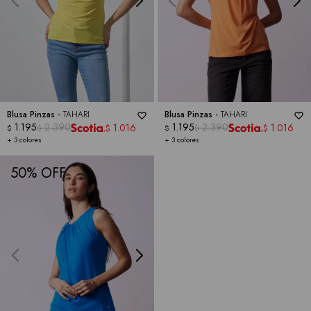
Blusa Pinzas -
TAHARI
Blusa Pinzas -
TAHARI
1.195
2.390
1.195
2.390
1.016
1.016
$
$
$
$
$
$
+ 3 colores
+ 3 colores
50