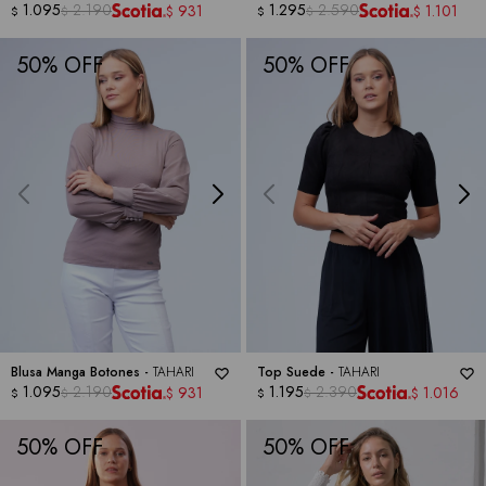
1.095
2.190
1.295
2.590
931
1.101
$
$
$
$
$
$
50
50
Blusa Manga Botones -
TAHARI
Top Suede -
TAHARI
1.095
2.190
1.195
2.390
931
1.016
$
$
$
$
$
$
50
50