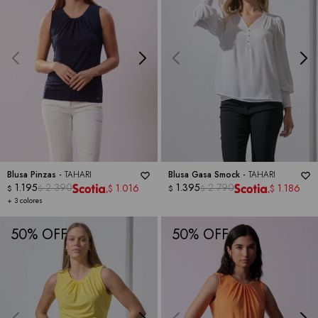
Blusa Pinzas -
TAHARI
Blusa Gasa Smock -
TAHARI
1.195
2.390
1.395
2.790
1.016
1.186
$
$
$
$
$
$
+ 3 colores
50
50