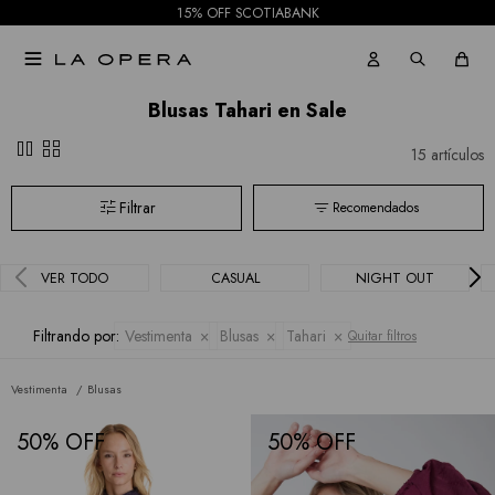
15% OFF SCOTIABANK

Blusas Tahari en Sale
pause
grid_view
15 artículos
Recomendados
VER TODO
CASUAL
NIGHT OUT
Filtrando por:
Vestimenta
Blusas
Tahari
Quitar filtros
Vestimenta
Blusas
50
50