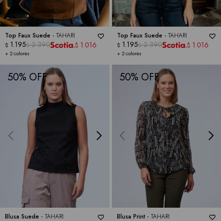
Top Faux Suede -
TAHARI
Top Faux Suede -
TAHARI
1.195
2.390
1.195
2.390
1.016
1.016
$
$
$
$
$
$
+ 2 colores
+ 2 colores
50
50
Blusa Suede -
TAHARI
Blusa Print -
TAHARI