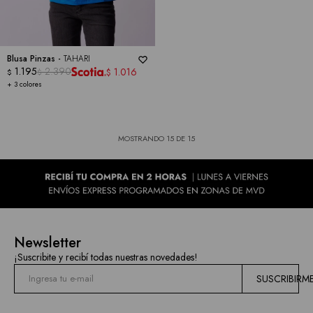
Blusa Pinzas -
TAHARI
1.195
2.390
1.016
$
$
$
+ 3 colores
MOSTRANDO
15
DE
15
Newsletter
¡Suscribite y recibí todas nuestras novedades!
SUSCRIBIRM