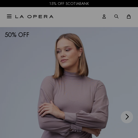
15% OFF SCOTIABANK

NOTIFICARME
50