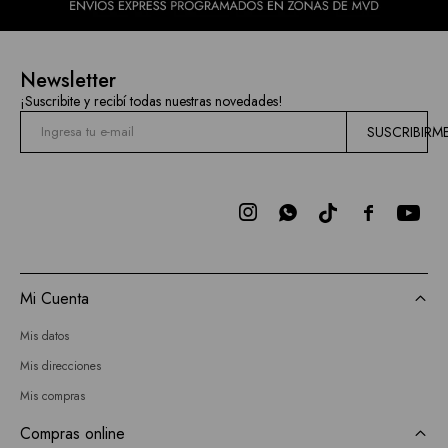
Newsletter
¡Suscribite y recibí todas nuestras novedades!
SUSCRIBIRM



Mi Cuenta
Mis datos
Mis direcciones
Mis compras
Compras online