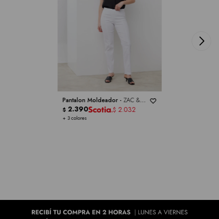
Pantalon Moldeador -
ZAC &
RACHEL
2.390
2.032
$
$
+ 3 colores