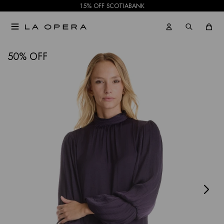
15% OFF SCOTIABANK

NOTIFICARME
50