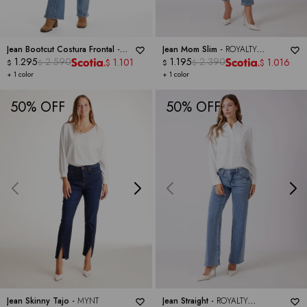
Jean Bootcut Costura Frontal -
Jean Mom Slim -
ROYALTY
ROYALTY COLLECTION
1.295
2.590
COLLECTION
1.195
2.390
1.101
1.016
$
$
$
$
$
$
+ 1 color
+ 1 color
50
50
Jean Skinny Tajo -
MYNT
Jean Straight -
ROYALTY