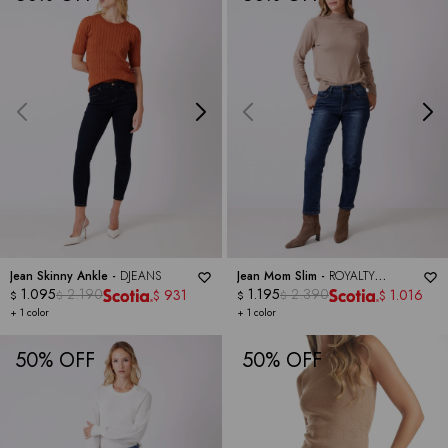
Jean Skinny Ankle -
DJEANS
Jean Mom Slim -
ROYALTY
1.095
2.190
COLLECTION
1.195
2.390
931
1.016
$
$
$
$
$
$
+ 1 color
+ 1 color
50
50