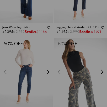
Jean Wide Leg -
MYNT
Jegging Tencel Ankle -
RUBY RD
1.395
2.790
1.495
2.990
1.186
1.271
$
$
$
$
$
$
50
50