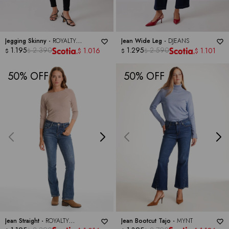
Jegging Skinny -
ROYALTY
Jean Wide Leg -
DJEANS
COLLECTION
1.195
2.390
1.295
2.590
1.016
1.101
$
$
$
$
$
$
50
50
Jean Straight -
ROYALTY
Jean Bootcut Tajo -
MYNT