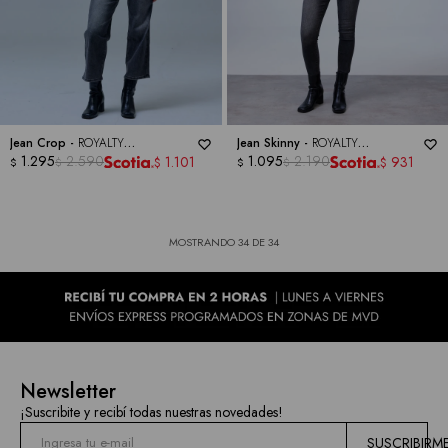
Jean Crop -
ROYALTY
Jean Skinny -
ROYALTY
COLLECTION
1.295
2.590
COLLECTION
1.095
2.190
1.101
931
$
$
$
$
$
$
MOSTRANDO
34
DE
34
Newsletter
¡Suscribite y recibí todas nuestras novedades!
SUSCRIBIRM