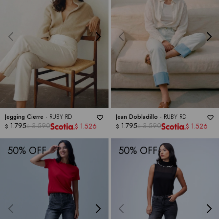
Jegging Cierre -
RUBY RD
Jean Dobladillo -
RUBY RD
1.795
3.590
1.795
3.590
1.526
1.526
$
$
$
$
$
$
50
50