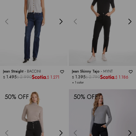
Jean Straight -
BACCINI
Jean Skinny Tajo -
MYNT
1.495
2.990
1.395
2.790
1.271
1.186
$
$
$
$
$
$
+ 1 color
50
50