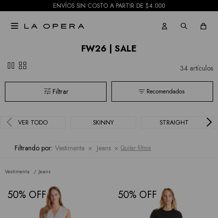
ENVÍOS SIN COSTO A PARTIR DE $4.000

FW26 | SALE
pause
grid_view
34 artículos
Recomendados
VER TODO
SKINNY
STRAIGHT
Filtrando por:
Vestimenta
Jeans
Quitar filtros
Vestimenta
Jeans
50
50