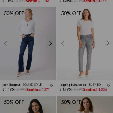
COLLECTION
1.195
2.390
1.395
2.790
1.016
1.186
$
$
$
$
$
$
50
50
Jean Bootcut -
SOUND STYLE
Jegging Metalizada -
RUBY RD
1.495
2.990
1.795
3.590
1.271
1.526
$
$
$
$
$
$
50
50