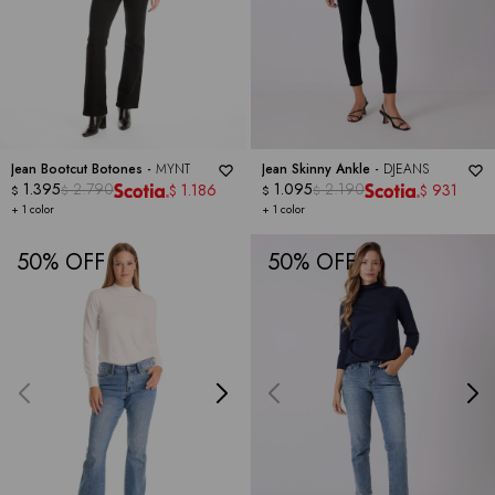
Jean Bootcut Botones -
MYNT
Jean Skinny Ankle -
DJEANS
1.395
2.790
1.095
2.190
1.186
931
$
$
$
$
$
$
+ 1 color
+ 1 color
50
50