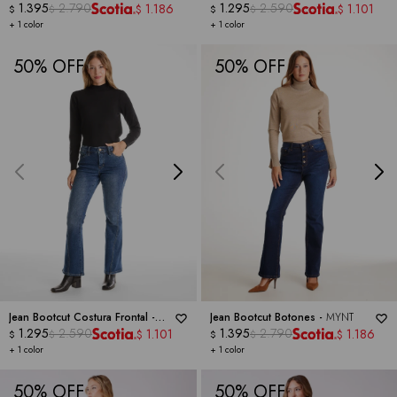
1.395
2.790
COLLECTION
1.295
2.590
1.186
1.101
$
$
$
$
$
$
+ 1 color
+ 1 color
50
50
Jean Bootcut Costura Frontal -
Jean Bootcut Botones -
MYNT
ROYALTY COLLECTION
1.295
2.590
1.395
2.790
1.101
1.186
$
$
$
$
$
$
+ 1 color
+ 1 color
50
50