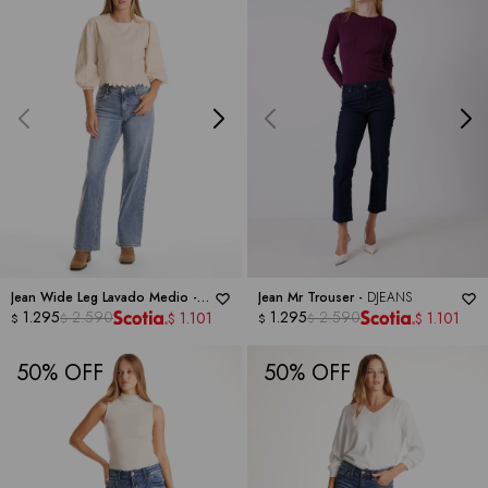
Jean Wide Leg Lavado Medio -
Jean Mr Trouser -
DJEANS
ROYALTY COLLECTION
1.295
2.590
1.295
2.590
1.101
1.101
$
$
$
$
$
$
50
50