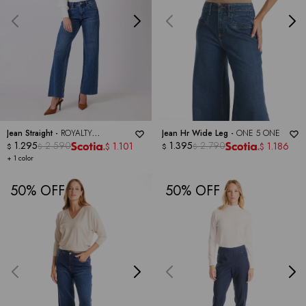
Jean Straight -
ROYALTY
Jean Hr Wide Leg -
ONE 5 ONE
COLLECTION
1.295
2.590
1.395
2.790
1.101
1.186
$
$
$
$
$
$
+ 1 color
50
50