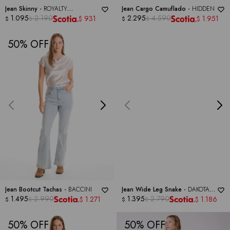
Jean Skinny -
ROYALTY
Jean Cargo Camuflado -
HIDDEN
COLLECTION
1.095
2.190
2.295
4.590
931
1.951
$
$
$
$
$
$
50
Jean Bootcut Tachas -
BACCINI
Jean Wide Leg Snake -
DAKOTA
1.495
2.990
BLUE
1.395
2.790
1.271
1.186
$
$
$
$
$
$
50
50