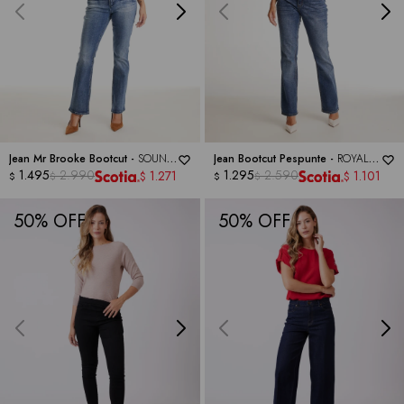
Jean Mr Brooke Bootcut -
SOUND
Jean Bootcut Pespunte -
ROYALTY
STYLE
1.495
2.990
COLLECTION
1.295
2.590
1.271
1.101
$
$
$
$
$
$
50
50