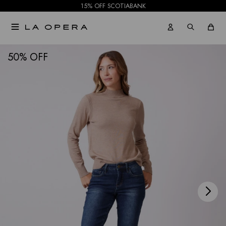
15% OFF SCOTIABANK

NOTIFICARME
50