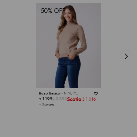
50
Buzo Basico -
NINETY
CLOTHING
1.195
2.390
1.016
$
$
$
+ 3 colores