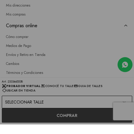
Mis direcciones
Mis compras
Compras online
Cómo comprar
Medios de Pago
Envíos y Retiro en Tienda
Cambios
Términos y Condiciones
GIFT CARD
2333445538
PROBADOR VIRTUAL
CONOCÉ TU TALLE
GUIA DE TALLES
UBICAR EN TIENDA
Empresa
SELECCIONAR TALLE
Sobre nosotros
Nuestras tiendas
COMPRAR
Únete a nuestro equipo
Contacto