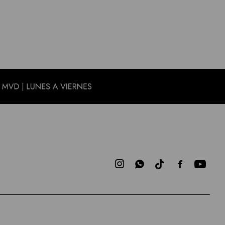


