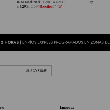
Buzo Mock Neck -
CABLE & GAUGE
1.295
2.590
1.101
$
$
$
SUSCRIBIRME
ine
Empresa