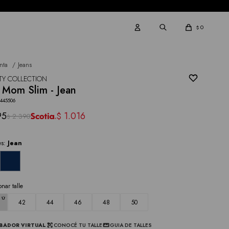
0
$
nta
Jeans
TY COLLECTION
 Mom Slim - Jean
3445506
95
1.016
$
2.390
$
es:
Jean
onar talle
42
44
46
48
50
BADOR VIRTUAL
CONOCÉ TU TALLE
GUIA DE TALLES