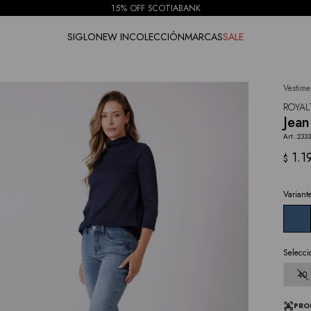
15% OFF SCOTIABANK
SIGLO
NEW IN
COLECCIÓN
MARCAS
SALE
Vestime
NOTIFICARME
ROYAL
Jean
233
1.1
$
Variant
Selecci
40
PRO