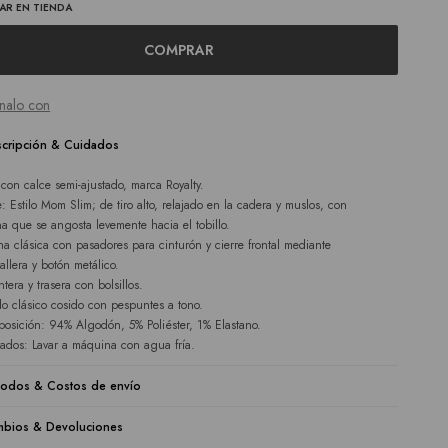
AR EN TIENDA
COMPRAR
nalo con
cripción & Cuidados
 con calce semi-ajustado, marca Royalty.
e: Estilo Mom Slim; de tiro alto, relajado en la cadera y muslos, con
na que se angosta levemente hacia el tobillo.
ina clásica con pasadores para cinturón y cierre frontal mediante
allera y botón metálico.
tera y trasera con bolsillos.
o clásico cosido con pespuntes a tono.
osición: 94% Algodón, 5% Poliéster, 1% Elastano.
ados: Lavar a máquina con agua fría.
odos & Costos de envío
bios & Devoluciones