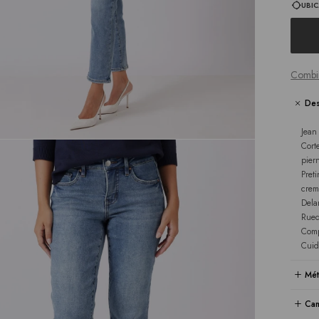
UBIC
Combi
Des
Jean
Cort
pier
Pret
crem
Delan
Rued
Comp
Cuid
Mét
Cam