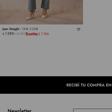
Jean Straight -
ONE 5 ONE
1.395
2.790
1.186
$
$
$
Newsletter