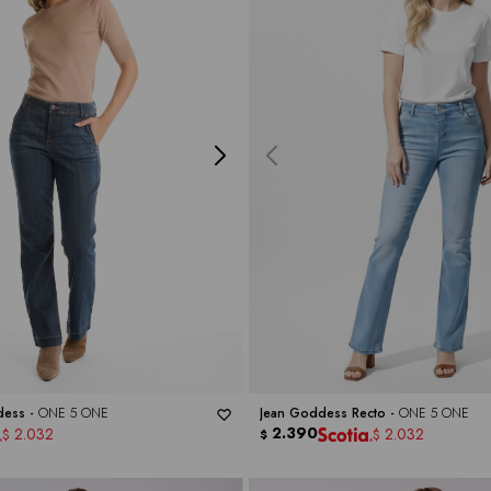
dess -
ONE 5 ONE
Jean Goddess Recto -
ONE 5 ONE
2.390
2.032
2.032
$
$
$