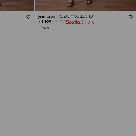
Jean Crop -
ROYALTY COLLECTION
1.195
2.390
1.016
$
$
$
+ 1 color