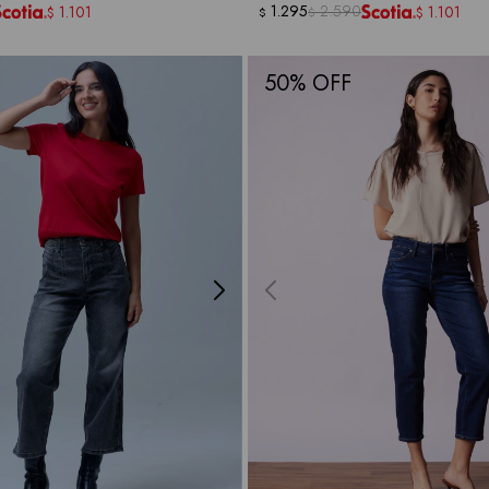
1.295
2.590
1.101
1.101
$
$
$
$
50