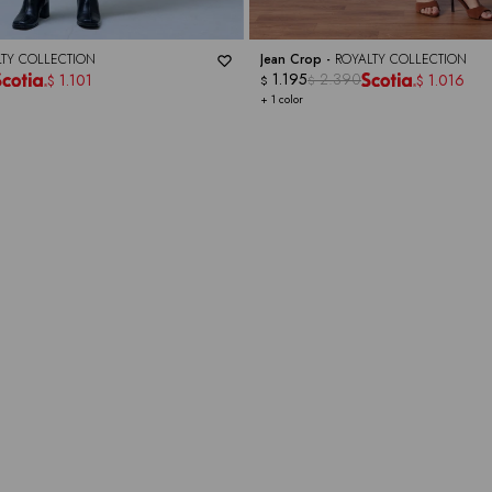
LTY COLLECTION
Jean Crop -
ROYALTY COLLECTION
1.195
2.390
1.101
1.016
$
$
$
$
+ 1 color