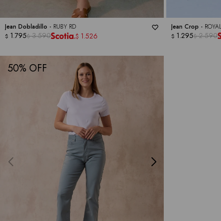
Jean Dobladillo -
RUBY RD
Jean Crop -
ROYA
1.795
3.590
1.295
2.590
1.526
$
$
$
$
$
50