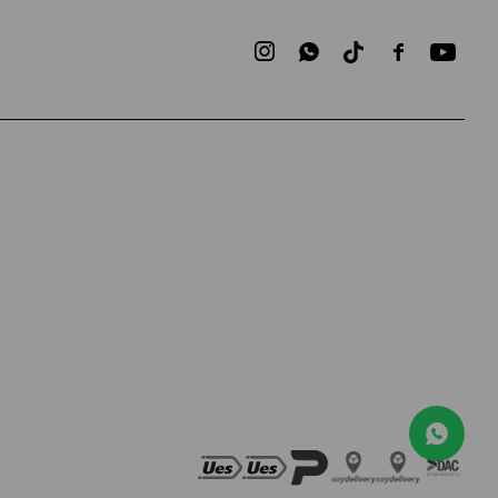


