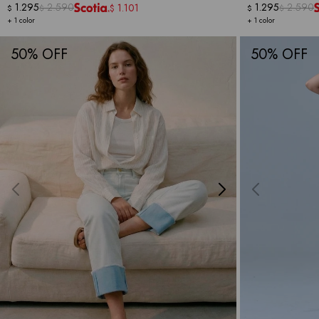
1.295
2.590
1.295
2.590
1.101
$
$
$
$
$
+ 1 color
+ 1 color
50
50