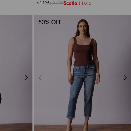
1.195
2.390
1.016
$
$
$
50