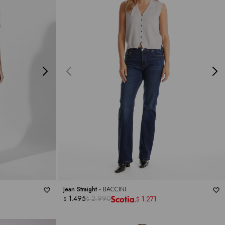
Jean Straight -
BACCINI
1.495
2.990
1.271
$
$
$