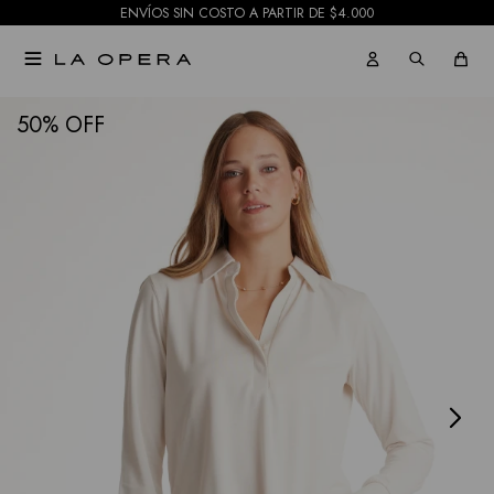
ENVÍOS SIN COSTO A PARTIR DE $4.000

NOTIFICARME
50