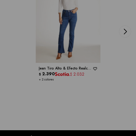
Jean Tiro Alto & Efecto Realce -
ONE 5 ONE
2.390
2.032
$
$
+ 2 colores