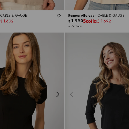
-
CABLE & GAUGE
Remera Alforzas -
CABLE & GAUGE
1.990
1.692
1.692
$
$
$
+ 7 colores