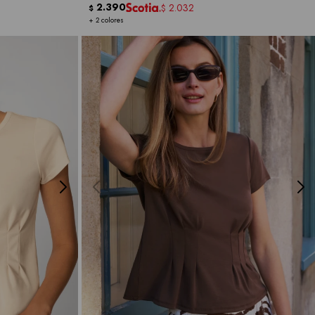
2.390
2.032
$
$
+ 2 colores