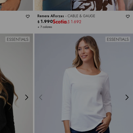
Remera Alforzas -
CABLE & GAUGE
1.990
1.692
$
$
+ 7 colores