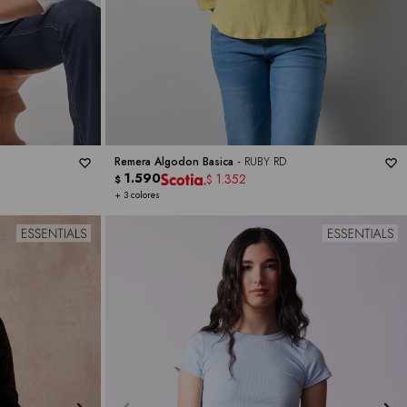
Remera Algodon Basica -
RUBY RD
1.590
1.352
$
$
+ 3 colores