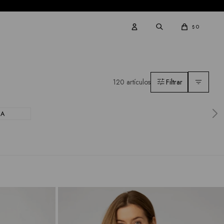
0
$
120 artículos
CA