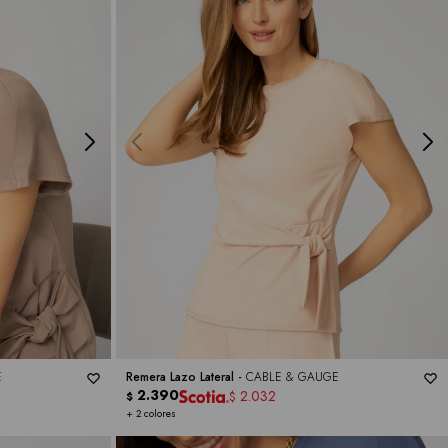
E
Remera Lazo Lateral -
CABLE & GAUGE
2.390
2.032
$
$
+ 2 colores