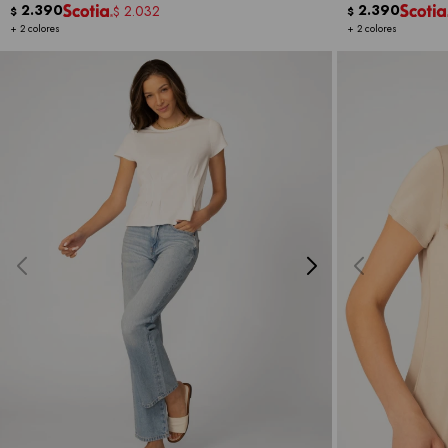
2.390
2.390
2.032
$
$
$
+ 2 colores
+ 2 colores