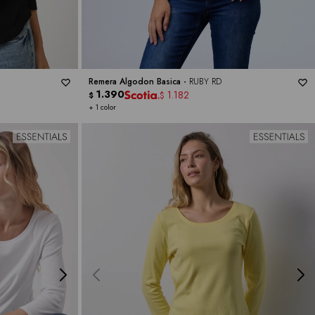
Remera Algodon Basica -
RUBY RD
1.390
1.182
$
$
+ 1 color