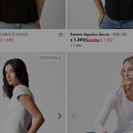
-
CABLE & GAUGE
Remera Algodon Basica -
RUBY RD
1.390
1.692
1.182
$
$
$
+ 1 color