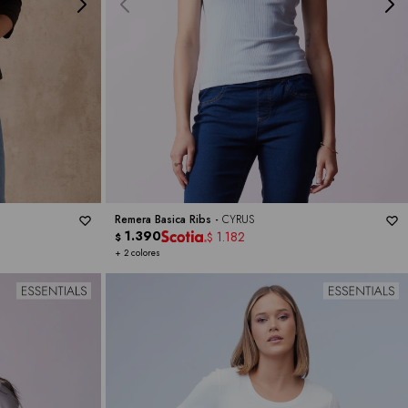
Remera Basica Ribs -
CYRUS
1.390
1.182
$
$
+ 2 colores