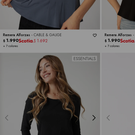
Remera Alforzas -
CABLE & GAUGE
Remera Alforzas 
1.990
1.990
1.692
$
$
$
+ 7 colores
+ 7 colores