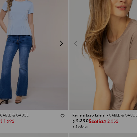
-
CABLE & GAUGE
Remera Lazo Lateral -
CABLE & GAUG
2.390
1.692
2.032
$
$
$
+ 2 colores