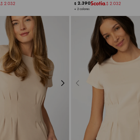
2.390
2.032
2.032
$
$
$
+ 2 colores