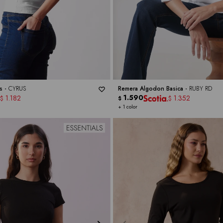
s -
CYRUS
Remera Algodon Basica -
RUBY RD
1.590
1.182
1.352
$
$
$
+ 1 color