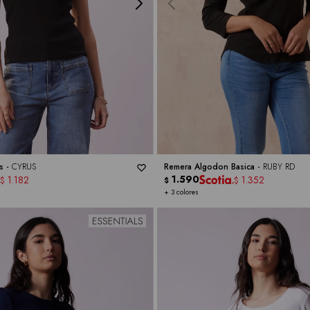
s -
CYRUS
Remera Algodon Basica -
RUBY RD
1.590
1.182
1.352
$
$
$
+ 3 colores