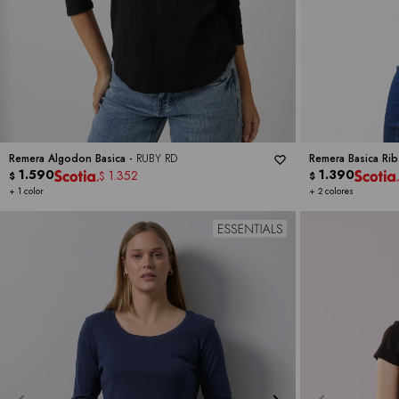
Remera Algodon Basica -
RUBY RD
Remera Basica Rib
1.590
1.390
1.352
$
$
$
+ 1 color
+ 2 colores