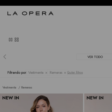
pause
grid_view
VER TODO
Filtrando por:
Vestimenta
Remeras
Quitar filtros
Vestimenta
Remeras