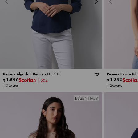
Remera Algodon Basica -
RUBY RD
Remera Basica Rib
1.590
1.390
1.352
$
$
$
+ 3 colores
+ 2 colores