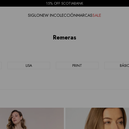
15% OFF SCOTIABANK
SIGLO
NEW IN
COLECCIÓN
MARCAS
SALE
Remeras
LISA
PRINT
BÁSI