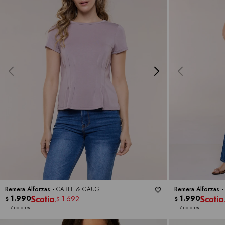
Remera Alforzas -
CABLE & GAUGE
Remera Alforzas 
1.990
1.990
1.692
$
$
$
+ 7 colores
+ 7 colores