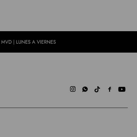


