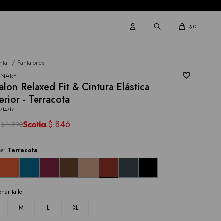
0
$
nta
Pantalones
ONARY
alon Relaxed Fit & Cintura Elástica
erior - Terracota
714717
5
846
$
1.990
$
es:
Terracota
onar talle
M
L
XL