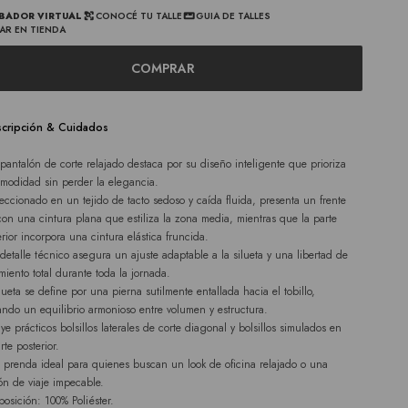
BADOR VIRTUAL
CONOCÉ TU TALLE
GUIA DE TALLES
AR EN TIENDA
COMPRAR
cripción & Cuidados
 pantalón de corte relajado destaca por su diseño inteligente que prioriza
omodidad sin perder la elegancia.
eccionado en un tejido de tacto sedoso y caída fluida, presenta un frente
 con una cintura plana que estiliza la zona media, mientras que la parte
erior incorpora una cintura elástica fruncida.
 detalle técnico asegura un ajuste adaptable a la silueta y una libertad de
miento total durante toda la jornada.
ilueta se define por una pierna sutilmente entallada hacia el tobillo,
ando un equilibrio armonioso entre volumen y estructura.
uye prácticos bolsillos laterales de corte diagonal y bolsillos simulados en
rte posterior.
a prenda ideal para quienes buscan un look de oficina relajado o una
ón de viaje impecable.
osición: 100% Poliéster.