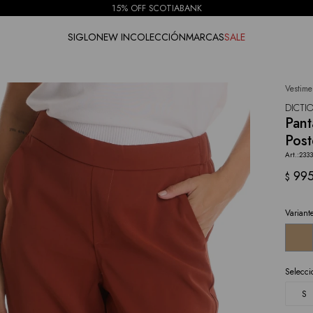
15% OFF SCOTIABANK
SIGLO
NEW IN
COLECCIÓN
MARCAS
SALE
Vestime
NOTIFICARME
DICTI
Pant
Post
2333
99
$
Variant
Selecci
S