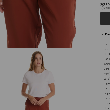
PRO
UBIC
Des
Este
la c
Conf
liso
post
Este
movi
La s
logr
Incl
la pa
Es l
opci
Comp