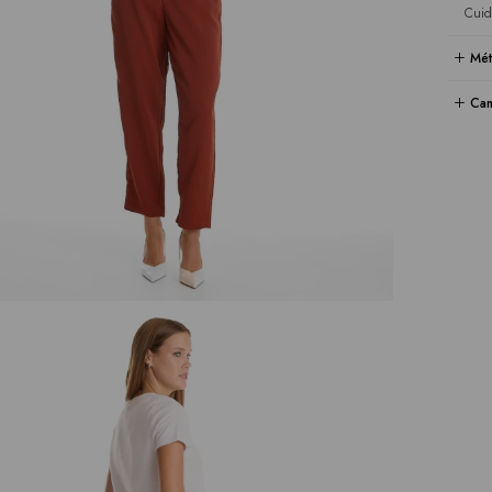
Cuid
Mét
Cam