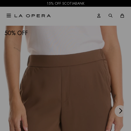
15% OFF SCOTIABANK

NOTIFICARME
50