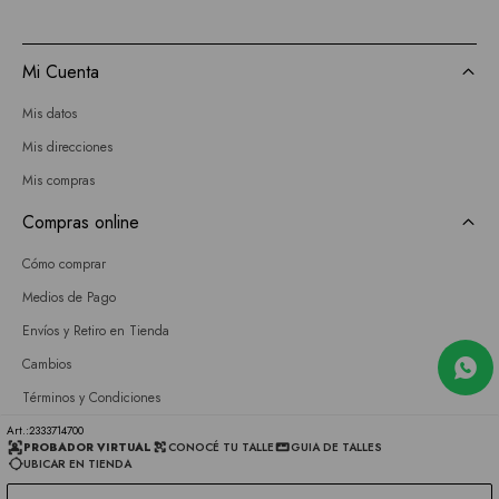
Mi Cuenta
Mis datos
Mis direcciones
Mis compras
Compras online
Cómo comprar
Medios de Pago
Envíos y Retiro en Tienda
Cambios
Términos y Condiciones
GIFT CARD
2333714700
PROBADOR VIRTUAL
CONOCÉ TU TALLE
GUIA DE TALLES
UBICAR EN TIENDA
Empresa