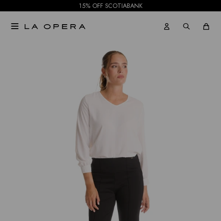
15% OFF SCOTIABANK

NOTIFICARME