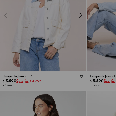
Camperita Jean -
ELAN
Camperita Jean -
5.590
5.590
4.752
$
$
$
+ 1 color
+ 1 color