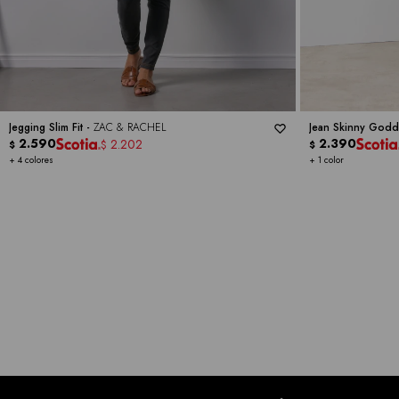
Jegging Slim Fit -
ZAC & RACHEL
Jean Skinny Godd
2.590
2.390
2.202
$
$
$
+ 4 colores
+ 1 color