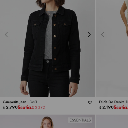
Camperita Jean -
DASH
Falda De Denim T
2.790
2.190
2.372
$
$
$