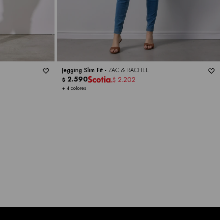
Jegging Slim Fit -
ZAC & RACHEL
2.590
2.202
$
$
+ 4 colores