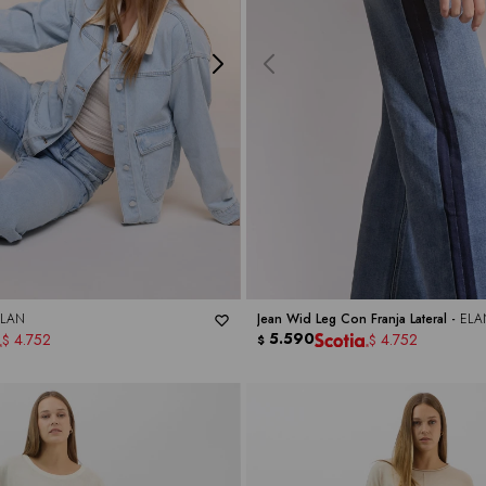
ELAN
Jean Wid Leg Con Franja Lateral -
ELA
5.590
4.752
4.752
$
$
$