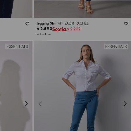
Jegging Slim Fit -
ZAC & RACHEL
2.590
2.202
$
$
+ 4 colores