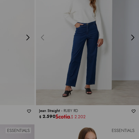
Jean Straight -
RUBY RD
2.590
2.202
$
$