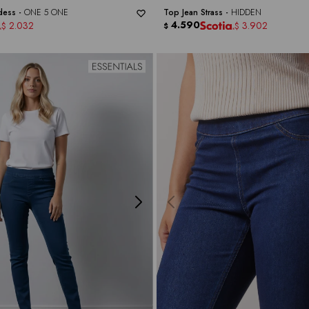
dess -
ONE 5 ONE
Top Jean Strass -
HIDDEN
4.590
2.032
3.902
$
$
$