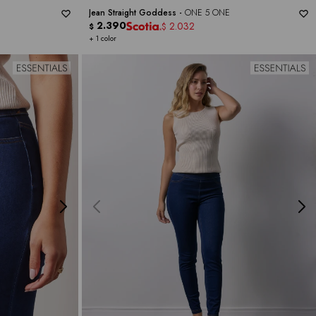
Jean Straight Goddess -
ONE 5 ONE
2.390
2.032
$
$
+ 1 color