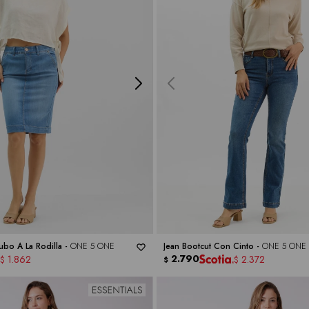
ubo A La Rodilla -
ONE 5 ONE
Jean Bootcut Con Cinto -
ONE 5 ONE
2.790
1.862
2.372
$
$
$