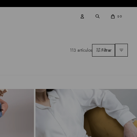
0
$
113 artículos