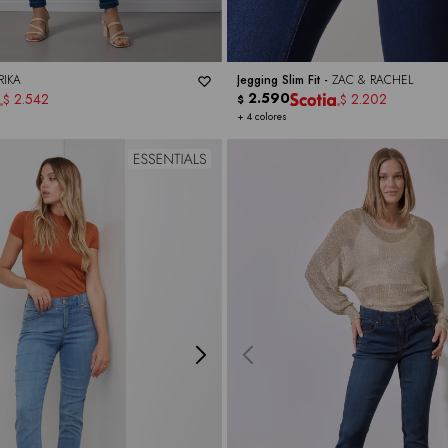
RIKA
Jegging Slim Fit -
ZAC & RACHEL
2.590
2.542
2.202
$
$
$
+ 4 colores