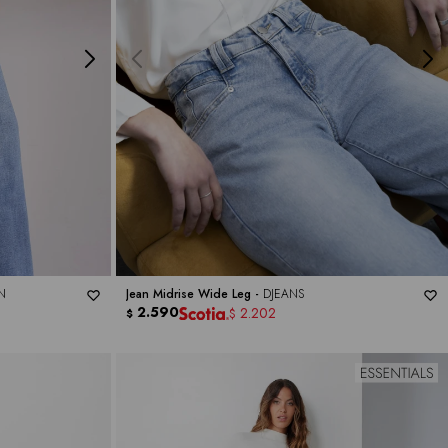
N
Jean Midrise Wide Leg -
DJEANS
2.590
2.202
$
$