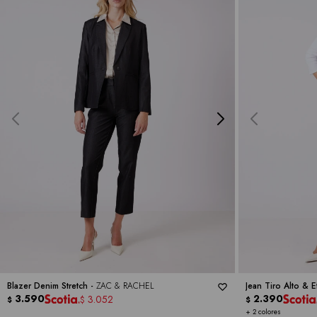
Blazer Denim Stretch -
ZAC & RACHEL
Jean Tiro Alto & 
3.590
2.390
3.052
$
$
$
+ 2 colores