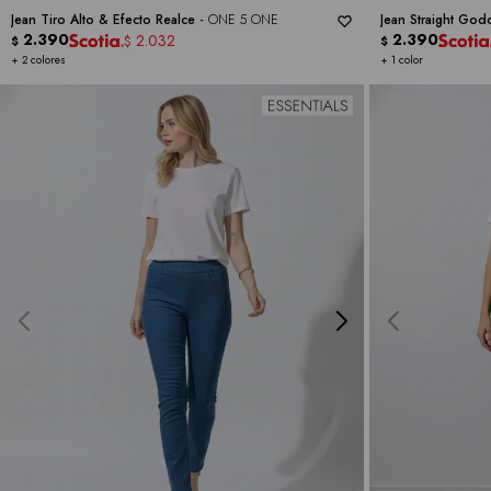
Jean Tiro Alto & Efecto Realce -
ONE 5 ONE
Jean Straight God
2.390
2.390
2.032
$
$
$
+ 2 colores
+ 1 color