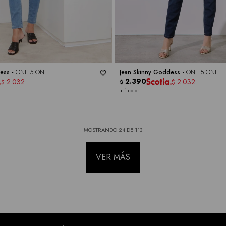
ess -
ONE 5 ONE
Jean Skinny Goddess -
ONE 5 ONE
2.390
2.032
2.032
$
$
$
+ 1 color
MOSTRANDO
24
DE
113
VER MÁS