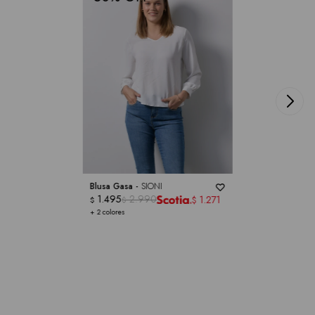
Blusa Gasa -
SIONI
1.495
2.990
1.271
$
$
$
+ 2 colores