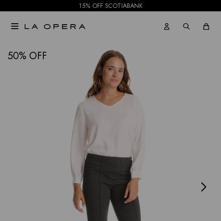
15% OFF SCOTIABANK

NOTIFICARME
50