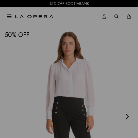
15% OFF SCOTIABANK

NOTIFICARME
50