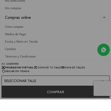
Mis direcciones
Mis compras
Compras online
Cómo comprar
Medios de Pago
Envíos y Retiro en Tienda
Cambios
Términos y Condiciones
GIFT CARD
2332961900
PROBADOR VIRTUAL
CONOCÉ TU TALLE
GUIA DE TALLES
UBICAR EN TIENDA
Empresa
SELECCIONAR TALLE
Sobre nosotros
Nuestras tiendas
COMPRAR
Únete a nuestro equipo
Contacto