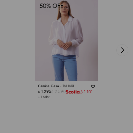
50
Camisa Gasa -
TAHARI
1.295
2.590
1.101
$
$
$
+ 1 color