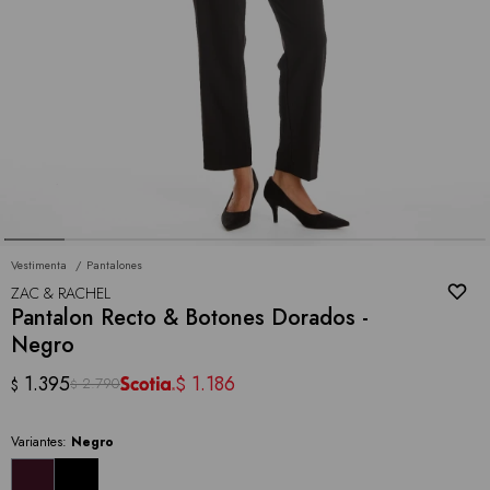
Vestimenta
Pantalones
ZAC & RACHEL
Pantalon Recto & Botones Dorados -
Negro
1.395
1.186
$
2.790
$
$
Variantes:
Negro