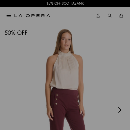
15% OFF SCOTIABANK

NOTIFICARME
50