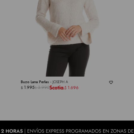
Buzo Lana Perlas -
JOSEPH A
1.995
3.990
1.696
$
$
$