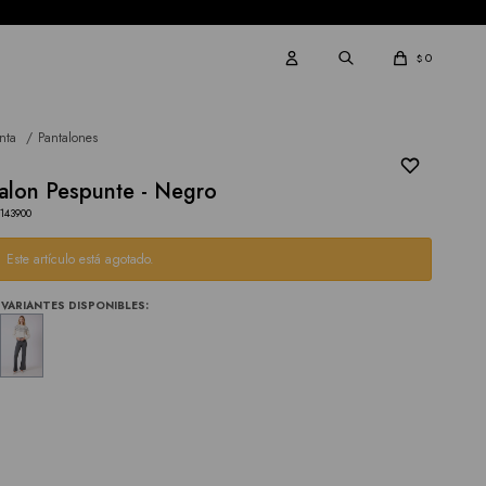
0
$
nta
Pantalones
alon Pespunte - Negro
143900
Este artículo está agotado.
VARIANTES DISPONIBLES: