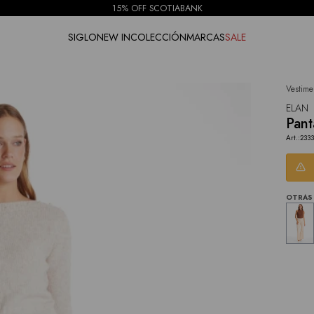
15% OFF SCOTIABANK
SIGLO
NEW IN
COLECCIÓN
MARCAS
SALE
Vestime
NOTIFICARME
ELAN
Pant
2333
OTRAS 