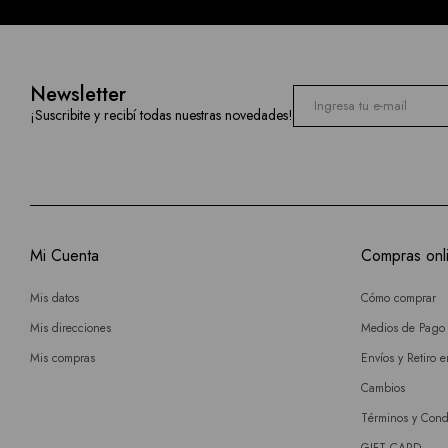
Newsletter
¡Suscribite y recibí todas nuestras novedades!
Mi Cuenta
Compras onl
Mis datos
Cómo comprar
Mis direcciones
Medios de Pago
Mis compras
Envíos y Retiro 
Cambios
Términos y Cond
GIFT CARD