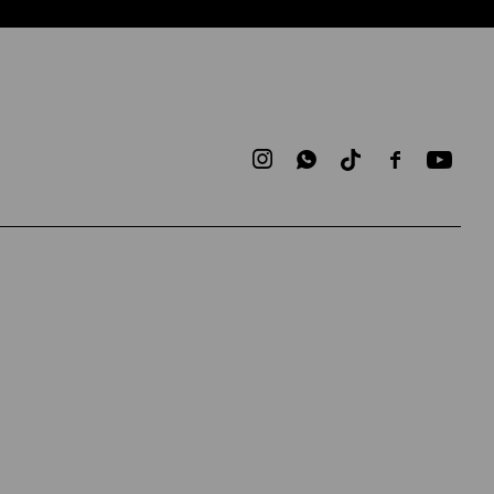


