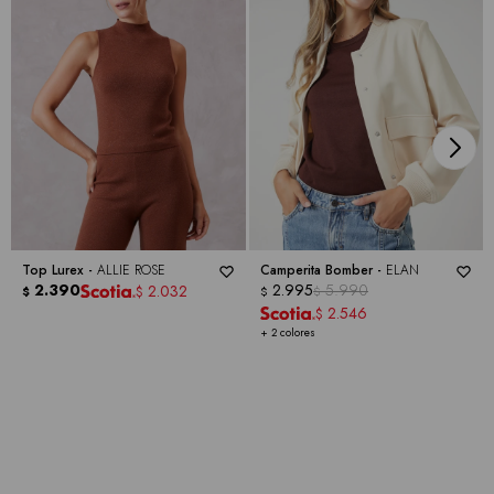
Top Lurex -
ALLIE ROSE
Camperita Bomber -
ELAN
2.390
2.995
5.990
2.032
$
$
$
$
2.546
$
+ 2 colores