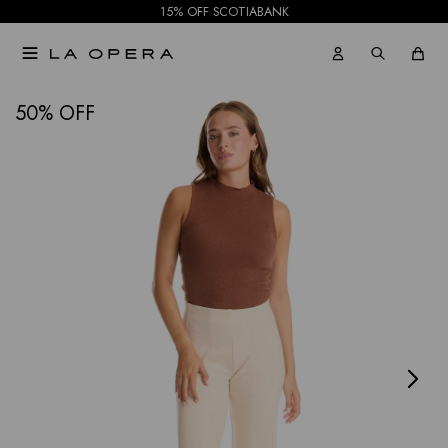
15% OFF SCOTIABANK

NOTIFICARME
50