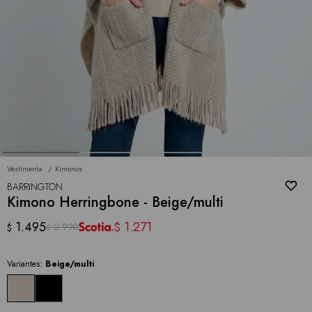
Vestimenta
Kimonos
BARRINGTON
Kimono Herringbone - Beige/multi
1.495
1.271
$
2.990
$
$
Variantes:
Beige/multi