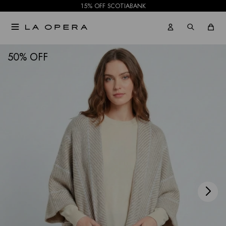
15% OFF SCOTIABANK

NOTIFICARME
50