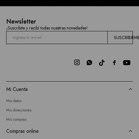
Newsletter
¡Suscribite y recibí todas nuestras novedades!
SUSCRIBIRM



Mi Cuenta
Mis datos
Mis direcciones
Mis compras
Compras online