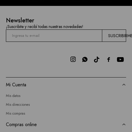
Newsletter
¡Suscribite y recibí todas nuestras novedades!
SUSCRIBIRM



Mi Cuenta
Mis datos
Mis direcciones
Mis compras
Compras online