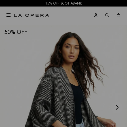
15% OFF SCOTIABANK

NOTIFICARME
50