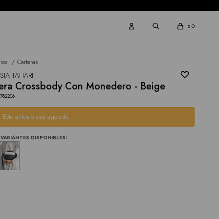
0
$
ios
Carteras
SIA TAHARI
era Crossbody Con Monedero - Beige
3782206
Este artículo está agotado.
VARIANTES DISPONIBLES: