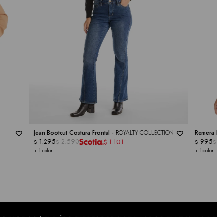
Jean Bootcut Costura Frontal -
ROYALTY COLLECTION
Remera 
1.295
2.590
995
1.101
$
$
$
$
$
+ 1 color
+ 1 color