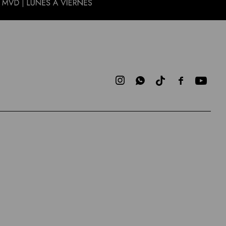


