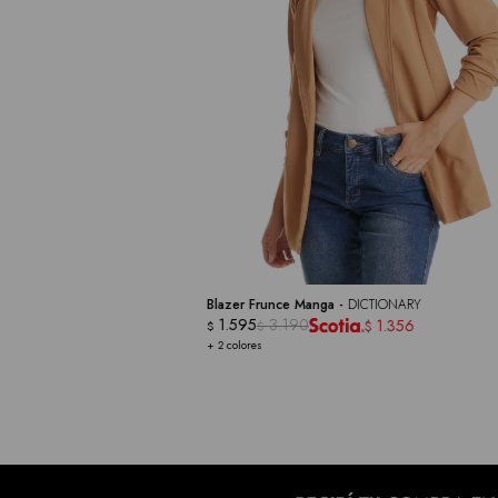
Blazer Frunce Manga -
DICTIONARY
1.595
3.190
1.356
$
$
$
+ 2 colores