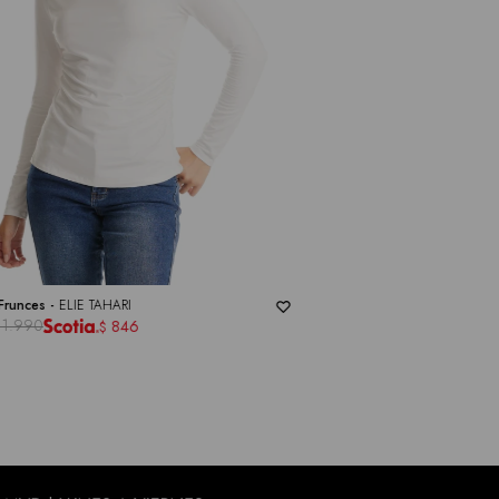
Frunces -
ELIE TAHARI
1.990
846
$