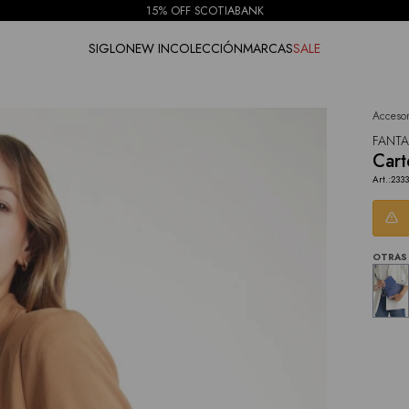
15% OFF SCOTIABANK
SIGLO
NEW IN
COLECCIÓN
MARCAS
SALE
Accesor
NOTIFICARME
FANTA
Cart
233
OTRAS 