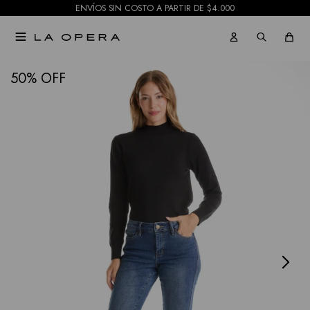
ENVÍOS SIN COSTO A PARTIR DE $4.000

NOTIFICARME
50