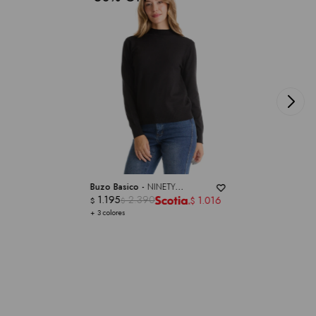
Buzo Basico -
NINETY
CLOTHING
1.195
2.390
1.016
$
$
$
+ 3 colores