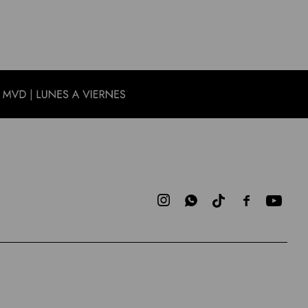


