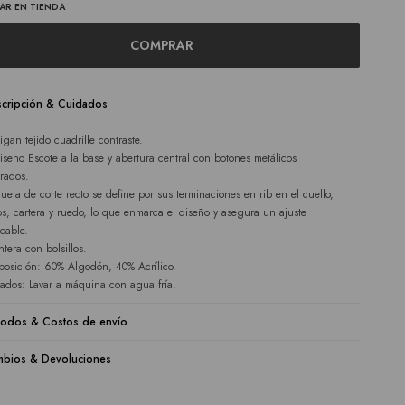
AR EN TIENDA
COMPRAR
cripción & Cuidados
igan tejido cuadrille contraste.
iseño Escote a la base y abertura central con botones metálicos
rados.
ilueta de corte recto se define por sus terminaciones en rib en el cuello,
s, cartera y ruedo, lo que enmarca el diseño y asegura un ajuste
cable.
ntera con bolsillos.
osición: 60% Algodón, 40% Acrílico.
ados: Lavar a máquina con agua fría.
odos & Costos de envío
bios & Devoluciones