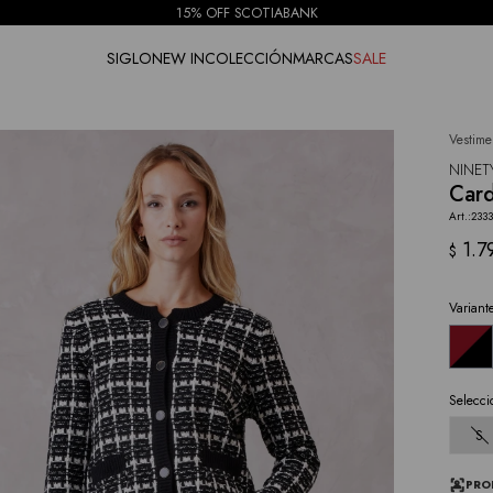
15% OFF SCOTIABANK
SIGLO
NEW IN
COLECCIÓN
MARCAS
SALE
Vestime
NOTIFICARME
NINET
Card
2333
1.7
$
Variant
Selecci
S
PRO