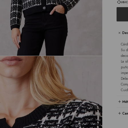
UBIC
Des
Cárd
Su d
deco
La s
puño
impe
Dela
Comp
Cuid
Mét
Cam