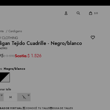
0
$
nta
Cardigans
Y CLOTHING
igan Tejido Cuadrille - Negro/blanco
421903
95
1.526
$
3.590
$
es:
Negro/blanco
onar talle
M
L
BADOR VIRTUAL
CONOCÉ TU TALLE
GUIA DE TALLES