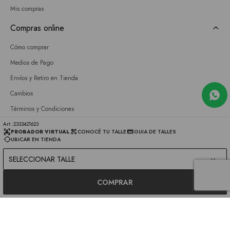
Mis compras
Compras online
Cómo comprar
Medios de Pago
Envíos y Retiro en Tienda
Cambios
Términos y Condiciones
GIFT CARD
2333421623
PROBADOR VIRTUAL
CONOCÉ TU TALLE
GUIA DE TALLES
UBICAR EN TIENDA
Empresa
SELECCIONAR TALLE
Sobre nosotros
Nuestras tiendas
COMPRAR
Únete a nuestro equipo
Contacto