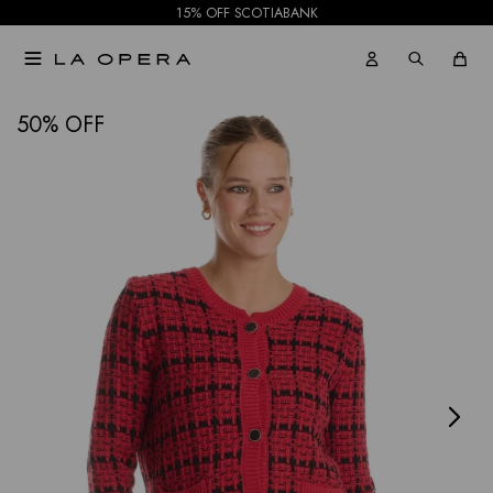
15% OFF SCOTIABANK

NOTIFICARME
50