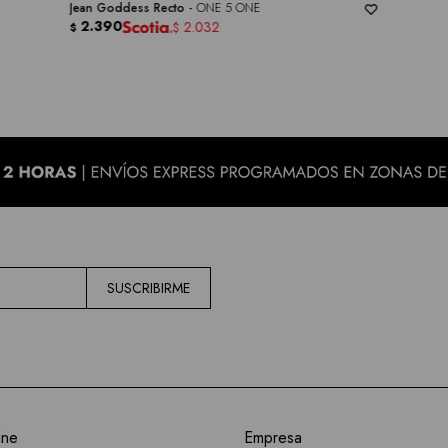
Jean Goddess Recto -
ONE 5 ONE
2.390
2.032
$
$
SUSCRIBIRME
ine
Empresa