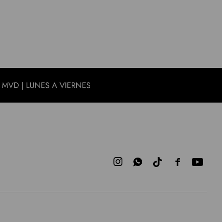


