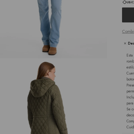
UBIC
Combi
Des
Esta
romb
estil
Cuen
boto
Pres
perm
Incl
para 
Se c
deco
Comp
Cuid