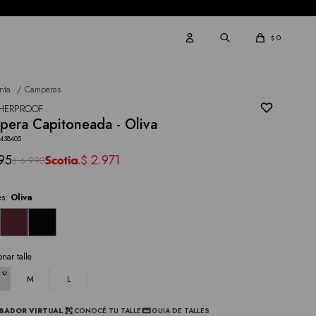
0
$
nta
Camperas
HERPROOF
era Capitoneada - Oliva
3438405
95
2.971
$
6.990
$
es:
Oliva
onar talle
M
L
BADOR VIRTUAL
CONOCÉ TU TALLE
GUIA DE TALLES