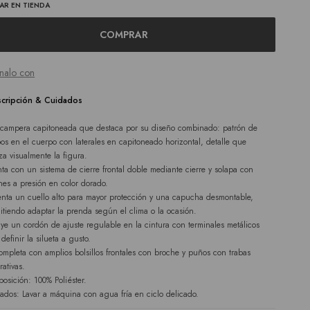
AR EN TIENDA
COMPRAR
nalo con
cripción & Cuidados
 campera capitoneada que destaca por su diseño combinado: patrón de
os en el cuerpo con laterales en capitoneado horizontal, detalle que
iza visualmente la figura.
ta con un sistema de cierre frontal doble mediante cierre y solapa con
nes a presión en color dorado.
enta un cuello alto para mayor protección y una capucha desmontable,
itiendo adaptar la prenda según el clima o la ocasión.
uye un cordón de ajuste regulable en la cintura con terminales metálicos
definir la silueta a gusto.
ompleta con amplios bolsillos frontales con broche y puños con trabas
rativas.
osición: 100% Poliéster.
ados: Lavar a máquina con agua fría en ciclo delicado.