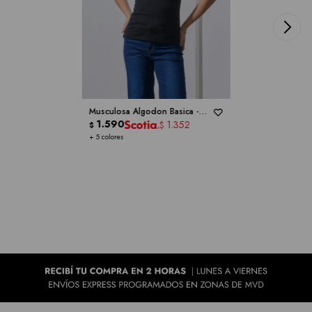
Musculosa Algodon Basica -
RUBY RD
1.590
1.352
$
$
+ 5 colores