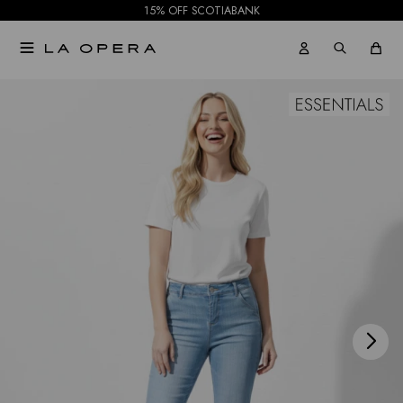
15% OFF SCOTIABANK

NOTIFICARME