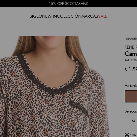
15% OFF SCOTIABANK
SIGLO
NEW IN
COLECCIÓN
MARCAS
SALE
Lencerí
NOTIFICARME
RENE 
Cami
2332
1.5
$
Variant
Selecci
M
PRO