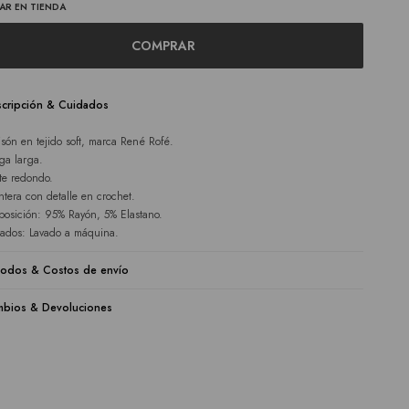
AR EN TIENDA
COMPRAR
cripción & Cuidados
són en tejido soft, marca René Rofé.
a larga.
te redondo.
ntera con detalle en crochet.
osición: 95% Rayón, 5% Elastano.
ados: Lavado a máquina.
odos & Costos de envío
bios & Devoluciones