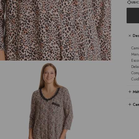
UBIC
Des
Cami
Mang
Esco
Dela
Comp
Cuid
Mét
Cam