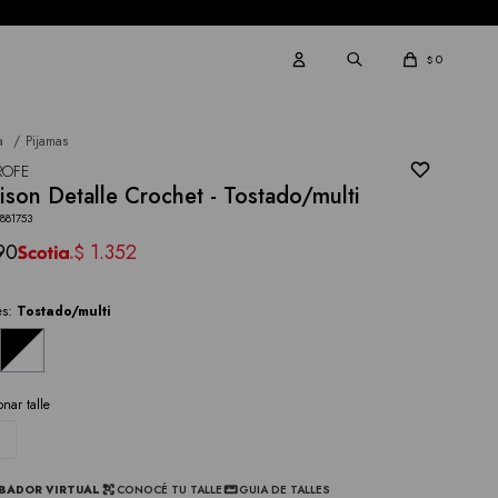
0
$
a
Pijamas
ROFE
son Detalle Crochet - Tostado/multi
881753
90
1.352
$
es:
Tostado/multi
onar talle
BADOR VIRTUAL
CONOCÉ TU TALLE
GUIA DE TALLES