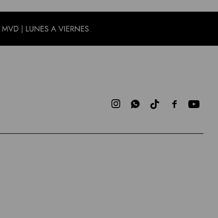


