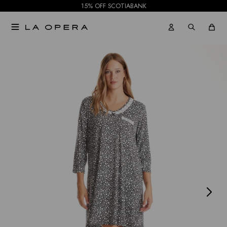
15% OFF SCOTIABANK

NOTIFICARME