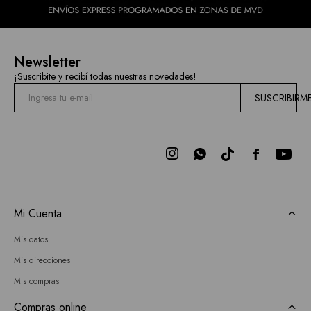
Newsletter
¡Suscribite y recibí todas nuestras novedades!
SUSCRIBIRM



Mi Cuenta
Mis datos
Mis direcciones
Mis compras
Compras online