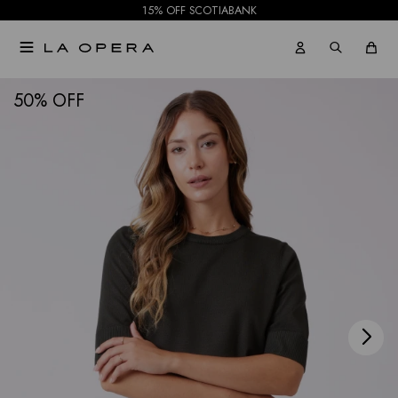
15% OFF SCOTIABANK

NOTIFICARME
50