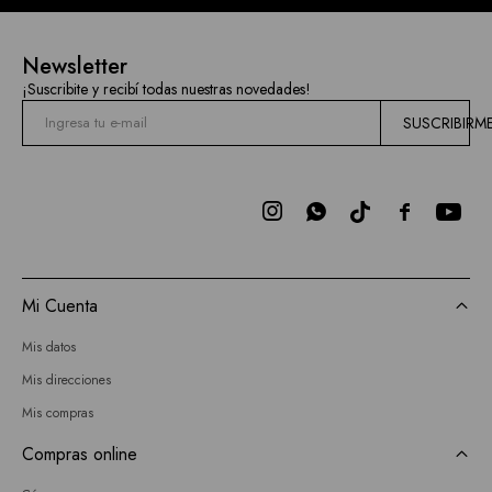
Newsletter
¡Suscribite y recibí todas nuestras novedades!
SUSCRIBIRM



Mi Cuenta
Mis datos
Mis direcciones
Mis compras
Compras online