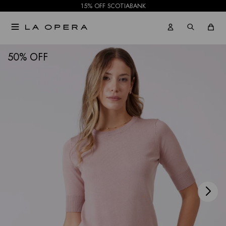
15% OFF SCOTIABANK

NOTIFICARME
50