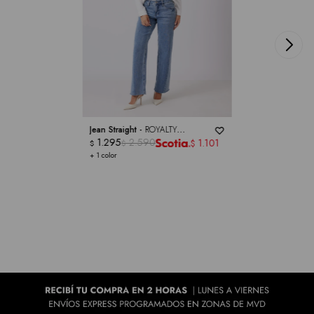
Jean Straight -
ROYALTY
COLLECTION
1.295
2.590
1.101
$
$
$
+ 1 color