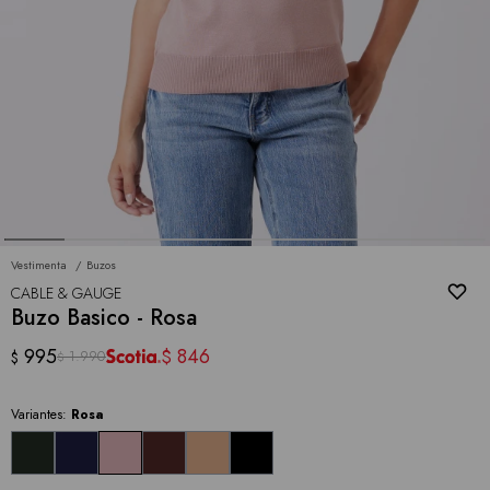
Vestimenta
Buzos
CABLE & GAUGE
Buzo Basico - Rosa
995
846
$
1.990
$
$
Variantes:
Rosa