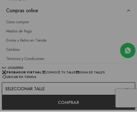
Compras online
Cómo comprar
Medios de Pago
Envíos y Retiro en Tienda
Cambios
Términos y Condiciones
GIFT CARD
2333429900
PROBADOR VIRTUAL
CONOCÉ TU TALLE
GUIA DE TALLES
UBICAR EN TIENDA
Empresa
SELECCIONAR TALLE
Sobre nosotros
Nuestras tiendas
COMPRAR
Únete a nuestro equipo
Contacto