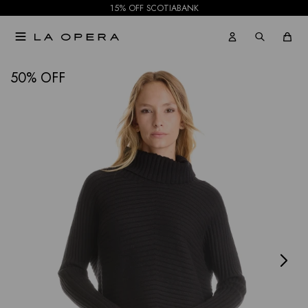
15% OFF SCOTIABANK

NOTIFICARME
50