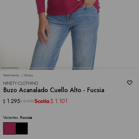
Vestimenta
Buzos
NINETY CLOTHING
Buzo Acanalado Cuello Alto - Fucsia
1.295
1.101
$
2.590
$
$
Variantes:
Fucsia