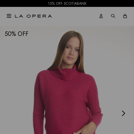
15% OFF SCOTIABANK

NOTIFICARME
50