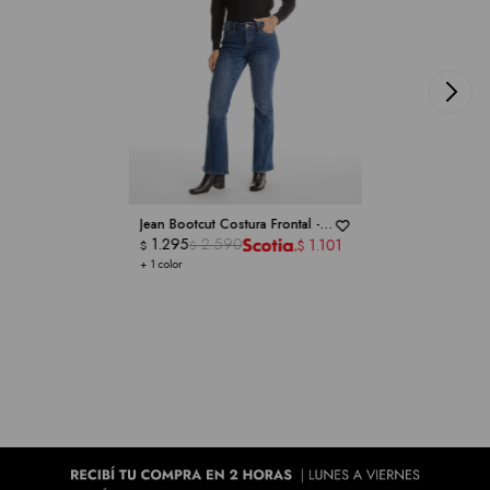
Jean Bootcut Costura Frontal -
ROYALTY COLLECTION
1.295
2.590
1.101
$
$
$
+ 1 color