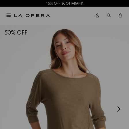
15% OFF SCOTIABANK

NOTIFICARME
50