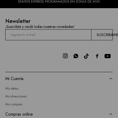
Newsletter
¡Suscribite y recibí todas nuestras novedades!
SUSCRIBIRM



Mi Cuenta
Mis datos
Mis direcciones
Mis compras
Compras online