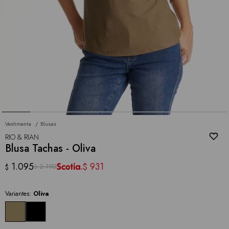
Vestimenta
Blusas
RIO & RIAN
Blusa Tachas - Oliva
1.095
931
$
2.190
$
$
Variantes:
Oliva